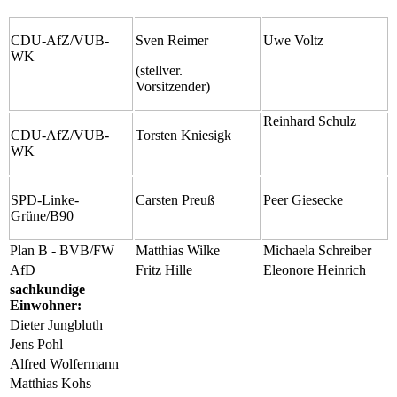
CDU-AfZ/VUB-
Sven Reimer
Uwe Voltz
WK
(stellver.
Vorsitzender)
Reinhard Schulz
CDU-AfZ/VUB-
Torsten Kniesigk
WK
SPD-Linke-
Carsten Preuß
Peer Giesecke
Grüne/B90
Plan B - BVB/FW
Matthias Wilke
Michaela Schreiber
AfD
Fritz Hille
Eleonore Heinrich
sachkundige
Einwohner:
Dieter Jungbluth
Jens Pohl
Alfred Wolfermann
Matthias Kohs