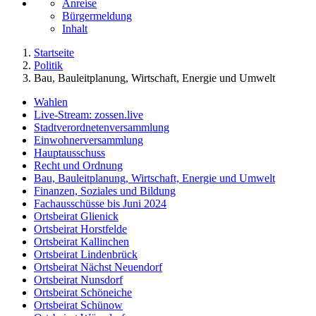
Anreise
Bürgermeldung
Inhalt
Startseite
Politik
Bau, Bauleitplanung, Wirtschaft, Energie und Umwelt
Wahlen
Live-Stream: zossen.live
Stadtverordnetenversammlung
Einwohnerversammlung
Hauptausschuss
Recht und Ordnung
Bau, Bauleitplanung, Wirtschaft, Energie und Umwelt
Finanzen, Soziales und Bildung
Fachausschüsse bis Juni 2024
Ortsbeirat Glienick
Ortsbeirat Horstfelde
Ortsbeirat Kallinchen
Ortsbeirat Lindenbrück
Ortsbeirat Nächst Neuendorf
Ortsbeirat Nunsdorf
Ortsbeirat Schöneiche
Ortsbeirat Schünow