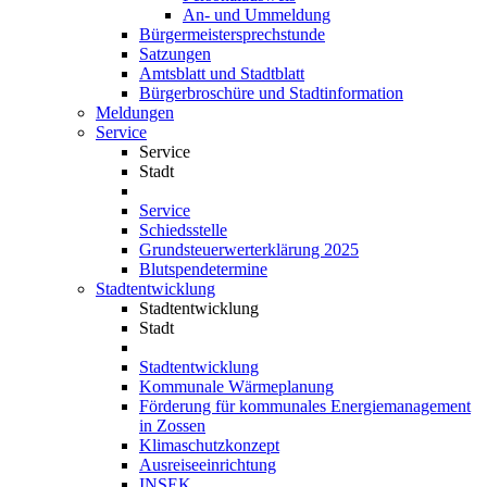
An- und Ummeldung
Bürgermeistersprechstunde
Satzungen
Amtsblatt und Stadtblatt
Bürgerbroschüre und Stadtinformation
Meldungen
Service
Service
Stadt
Service
Schiedsstelle
Grundsteuerwerterklärung 2025
Blutspendetermine
Stadtentwicklung
Stadtentwicklung
Stadt
Stadtentwicklung
Kommunale Wärmeplanung
Förderung für kommunales Energiemanagement
in Zossen
Klimaschutzkonzept
Ausreiseeinrichtung
INSEK