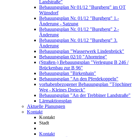
Landstraße"
Bebauungsplan Nr 01/12 "Burgberg" im OT
Wünsdorf
Bebauungsplan Nr. 01/12 "Burgberg" 1.-
Änderung - Satzung
Bebauungsplan Nr. 01/12 "Burgberg" 2.-
Änderung
Bebauungsplan Nr. 01/12 "Burgberg" 3.
Änderung
Bebauungsplan "Wasserwerk Lindenbrück"
Bebauungsplan 02/10 "Ahornring"
(Straßen-) Bebauungsplan "Verlegung B 246 /
Brückenbau zur B 96"
Bebauungsplan "Birkenhain"
Bebauungsplan "An den Pferdekoppeln"
vorhabenbezogener Bebauungsplan "Töpchiner
Weg - Kleines Dreieck"
Bebauungsplan "An der Trebbiner Landstraße"
Lärmaktionsplan
Aktuelle Planungen
Kontakt
Kontakt
Stadt
Kontakt