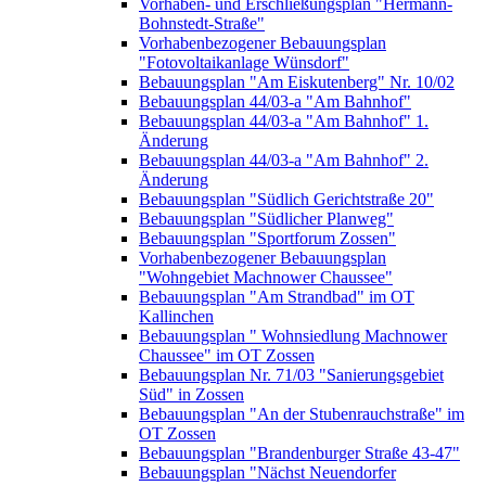
Vorhaben- und Erschließungsplan "Hermann-
Bohnstedt-Straße"
Vorhabenbezogener Bebauungsplan
"Fotovoltaikanlage Wünsdorf"
Bebauungsplan "Am Eiskutenberg" Nr. 10/02
Bebauungsplan 44/03-a "Am Bahnhof"
Bebauungsplan 44/03-a "Am Bahnhof" 1.
Änderung
Bebauungsplan 44/03-a "Am Bahnhof" 2.
Änderung
Bebauungsplan "Südlich Gerichtstraße 20"
Bebauungsplan "Südlicher Planweg"
Bebauungsplan "Sportforum Zossen"
Vorhabenbezogener Bebauungsplan
"Wohngebiet Machnower Chaussee"
Bebauungsplan "Am Strandbad" im OT
Kallinchen
Bebauungsplan " Wohnsiedlung Machnower
Chaussee" im OT Zossen
Bebauungsplan Nr. 71/03 "Sanierungsgebiet
Süd" in Zossen
Bebauungsplan "An der Stubenrauchstraße" im
OT Zossen
Bebauungsplan "Brandenburger Straße 43-47"
Bebauungsplan "Nächst Neuendorfer