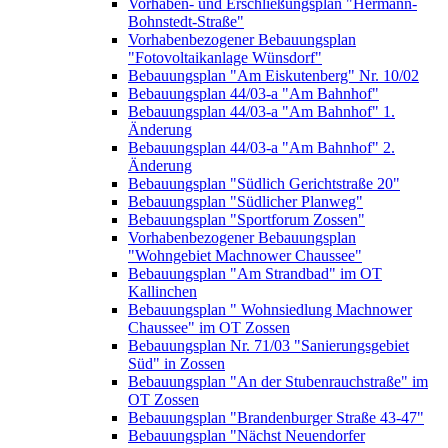
Vorhaben- und Erschließungsplan "Hermann-
Bohnstedt-Straße"
Vorhabenbezogener Bebauungsplan
"Fotovoltaikanlage Wünsdorf"
Bebauungsplan "Am Eiskutenberg" Nr. 10/02
Bebauungsplan 44/03-a "Am Bahnhof"
Bebauungsplan 44/03-a "Am Bahnhof" 1.
Änderung
Bebauungsplan 44/03-a "Am Bahnhof" 2.
Änderung
Bebauungsplan "Südlich Gerichtstraße 20"
Bebauungsplan "Südlicher Planweg"
Bebauungsplan "Sportforum Zossen"
Vorhabenbezogener Bebauungsplan
"Wohngebiet Machnower Chaussee"
Bebauungsplan "Am Strandbad" im OT
Kallinchen
Bebauungsplan " Wohnsiedlung Machnower
Chaussee" im OT Zossen
Bebauungsplan Nr. 71/03 "Sanierungsgebiet
Süd" in Zossen
Bebauungsplan "An der Stubenrauchstraße" im
OT Zossen
Bebauungsplan "Brandenburger Straße 43-47"
Bebauungsplan "Nächst Neuendorfer