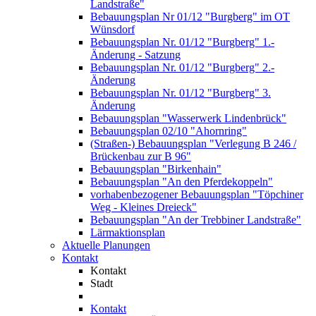
Landstraße"
Bebauungsplan Nr 01/12 "Burgberg" im OT
Wünsdorf
Bebauungsplan Nr. 01/12 "Burgberg" 1.-
Änderung - Satzung
Bebauungsplan Nr. 01/12 "Burgberg" 2.-
Änderung
Bebauungsplan Nr. 01/12 "Burgberg" 3.
Änderung
Bebauungsplan "Wasserwerk Lindenbrück"
Bebauungsplan 02/10 "Ahornring"
(Straßen-) Bebauungsplan "Verlegung B 246 /
Brückenbau zur B 96"
Bebauungsplan "Birkenhain"
Bebauungsplan "An den Pferdekoppeln"
vorhabenbezogener Bebauungsplan "Töpchiner
Weg - Kleines Dreieck"
Bebauungsplan "An der Trebbiner Landstraße"
Lärmaktionsplan
Aktuelle Planungen
Kontakt
Kontakt
Stadt
Kontakt