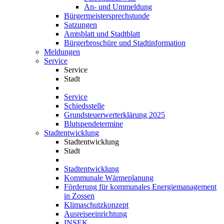
An- und Ummeldung
Bürgermeistersprechstunde
Satzungen
Amtsblatt und Stadtblatt
Bürgerbroschüre und Stadtinformation
Meldungen
Service
Service
Stadt
Service
Schiedsstelle
Grundsteuerwerterklärung 2025
Blutspendetermine
Stadtentwicklung
Stadtentwicklung
Stadt
Stadtentwicklung
Kommunale Wärmeplanung
Förderung für kommunales Energiemanagement
in Zossen
Klimaschutzkonzept
Ausreiseeinrichtung
INSEK