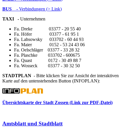
BUS -
Verbindungen (
> Link
)
TAXI -
Unternehmen
Fa. Dreke 03377 - 20 55 40
Fa. Höfer 03377 - 61 95 1
Fa. Lahsowsky 033702 - 60 44 93
Fa. Maier 0152 - 53 24 43 06
Fa. Oelschläger 03377 - 33 28 32
Fa. Plaschke 033702 - 600675
Fa. Quast 0172 - 30 49 88 7
Fa. Wosseck 03377 - 30 32 50
STADTPLAN
- Bitte klicken Sie zur Ansicht der interaktiven
Karte auf den untenstehenden Button (INFOPLAN):
Übersichtskarte der Stadt Zossen (Link zur PDF-Datei)
Amtsblatt und Stadtblatt