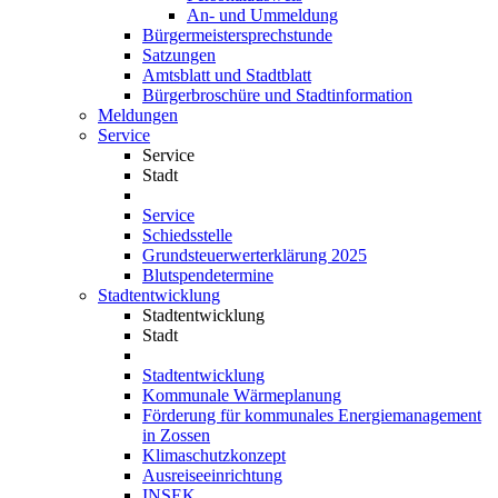
An- und Ummeldung
Bürgermeistersprechstunde
Satzungen
Amtsblatt und Stadtblatt
Bürgerbroschüre und Stadtinformation
Meldungen
Service
Service
Stadt
Service
Schiedsstelle
Grundsteuerwerterklärung 2025
Blutspendetermine
Stadtentwicklung
Stadtentwicklung
Stadt
Stadtentwicklung
Kommunale Wärmeplanung
Förderung für kommunales Energiemanagement
in Zossen
Klimaschutzkonzept
Ausreiseeinrichtung
INSEK