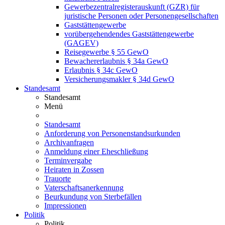
Gewerbezentralregisterauskunft (GZR) für
juristische Personen oder Personengesellschaften
Gaststättengewerbe
vorübergehendendes Gaststättengewerbe
(GAGEV)
Reisegewerbe § 55 GewO
Bewachererlaubnis § 34a GewO
Erlaubnis § 34c GewO
Versicherungsmakler § 34d GewO
Standesamt
Standesamt
Menü
Standesamt
Anforderung von Personenstandsurkunden
Archivanfragen
Anmeldung einer Eheschließung
Terminvergabe
Heiraten in Zossen
Trauorte
Vaterschaftsanerkennung
Beurkundung von Sterbefällen
Impressionen
Politik
Politik