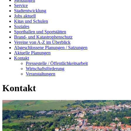
Meldungen
Service
Stadtentwicklung
Jobs aktuell
Kitas und Schulen
Soziales
Sporthallen und Sportstätten
Brand- und Katastrophenschutz
Vereine von A-Z im Überblick
Abgeschlossene Planungen / Satzungen
Aktuelle Planungen
Kontakt
Pressestelle / Öffentlichkeitsarbeit
Wirtschaftsförderung
Veranstaltungen
Kontakt