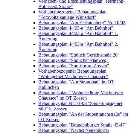
Vorhaben- und Erschließungsplan "Hermann-
Bohnstedt-Straße"
Vorhabenbezogener Bebauungsplan
"Fotovoltaikanlage Wünsdorf"
Bebauungsplan "Am Eiskutenberg" Nr. 10/02
Bebauungsplan 44/03-a "Am Bahnhof"
Bebauungsplan 44/03-a "Am Bahnhof" 1.
Änderung
Bebauungsplan 44/03-a "Am Bahnhof" 2.
Änderung
Bebauungsplan "Südlich Gerichtstraße 20"
Bebauungsplan "Südlicher Planweg"
Bebauungsplan "Sportforum Zossen"
Vorhabenbezogener Bebauungsplan
"Wohngebiet Machnower Chaussee"
Bebauungsplan "Am Strandbad" im OT
Kallinchen
Bebauungsplan " Wohnsiedlung Machnower
Chaussee" im OT Zossen
Bebauungsplan Nr. 71/03 "Sanierungsgebiet
Süd" in Zossen
Bebauungsplan "An der Stubenrauchstraße" im
OT Zossen
Bebauungsplan "Brandenburger Straße 43-47"
Bebauungsplan "Nächst Neuendorfer