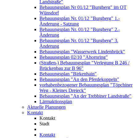
Landstraße"
Bebauungsplan Nr 01/12 "Burgberg" im OT
Wünsdorf
Bebauungsplan Nr. 01/12 "Burgberg" 1.-
Änderung - Satzung
Bebauungsplan Nr. 01/12 "Burgberg" 2.-
Änderung
Bebauungsplan Nr. 01/12 "Burgberg" 3.
Änderung
Bebauungsplan "Wasserwerk Lindenbrück"
Bebauungsplan 02/10 "Ahornring"
(Straßen-) Bebauungsplan "Verlegung B 246 /
Brückenbau zur B 96"
Bebauungsplan "Birkenhain"
Bebauungsplan "An den Pferdekoppeln"
vorhabenbezogener Bebauungsplan "Töpchiner
Weg - Kleines Dreieck"
Bebauungsplan "An der Trebbiner Landstraße"
Lärmaktionsplan
Aktuelle Planungen
Kontakt
Kontakt
Stadt
Kontakt