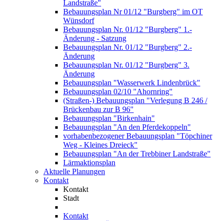
Landstraße"
Bebauungsplan Nr 01/12 "Burgberg" im OT
Wünsdorf
Bebauungsplan Nr. 01/12 "Burgberg" 1.-
Änderung - Satzung
Bebauungsplan Nr. 01/12 "Burgberg" 2.-
Änderung
Bebauungsplan Nr. 01/12 "Burgberg" 3.
Änderung
Bebauungsplan "Wasserwerk Lindenbrück"
Bebauungsplan 02/10 "Ahornring"
(Straßen-) Bebauungsplan "Verlegung B 246 /
Brückenbau zur B 96"
Bebauungsplan "Birkenhain"
Bebauungsplan "An den Pferdekoppeln"
vorhabenbezogener Bebauungsplan "Töpchiner
Weg - Kleines Dreieck"
Bebauungsplan "An der Trebbiner Landstraße"
Lärmaktionsplan
Aktuelle Planungen
Kontakt
Kontakt
Stadt
Kontakt