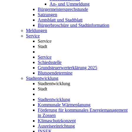
An- und Ummeldung
Bürgermeistersprechstunde
Satzungen
Amtsblatt und Stadtblatt
Bürgerbroschüre und Stadtinformation
Meldungen
Service
Service
Stadt
Service
Schiedsstelle
Grundsteuerwerterklärung 2025
Blutspendetermine
Stadtentwicklung
Stadtentwicklung
Stadt
Stadtentwicklung
Kommunale Wärmeplanung
Förderung für kommunales Energiemanagement
in Zossen
Klimaschutzkonzept
Ausreiseeinrichtung
INSEK