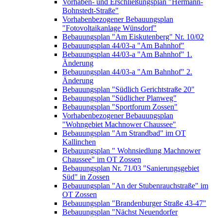
Vorhaben- und Erschließungsplan "Hermann-
Bohnstedt-Straße"
Vorhabenbezogener Bebauungsplan
"Fotovoltaikanlage Wünsdorf"
Bebauungsplan "Am Eiskutenberg" Nr. 10/02
Bebauungsplan 44/03-a "Am Bahnhof"
Bebauungsplan 44/03-a "Am Bahnhof" 1.
Änderung
Bebauungsplan 44/03-a "Am Bahnhof" 2.
Änderung
Bebauungsplan "Südlich Gerichtstraße 20"
Bebauungsplan "Südlicher Planweg"
Bebauungsplan "Sportforum Zossen"
Vorhabenbezogener Bebauungsplan
"Wohngebiet Machnower Chaussee"
Bebauungsplan "Am Strandbad" im OT
Kallinchen
Bebauungsplan " Wohnsiedlung Machnower
Chaussee" im OT Zossen
Bebauungsplan Nr. 71/03 "Sanierungsgebiet
Süd" in Zossen
Bebauungsplan "An der Stubenrauchstraße" im
OT Zossen
Bebauungsplan "Brandenburger Straße 43-47"
Bebauungsplan "Nächst Neuendorfer