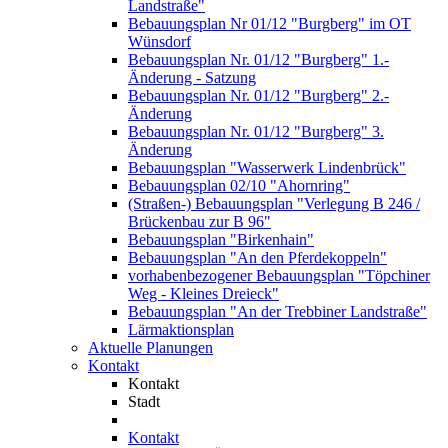
Landstraße"
Bebauungsplan Nr 01/12 "Burgberg" im OT
Wünsdorf
Bebauungsplan Nr. 01/12 "Burgberg" 1.-
Änderung - Satzung
Bebauungsplan Nr. 01/12 "Burgberg" 2.-
Änderung
Bebauungsplan Nr. 01/12 "Burgberg" 3.
Änderung
Bebauungsplan "Wasserwerk Lindenbrück"
Bebauungsplan 02/10 "Ahornring"
(Straßen-) Bebauungsplan "Verlegung B 246 /
Brückenbau zur B 96"
Bebauungsplan "Birkenhain"
Bebauungsplan "An den Pferdekoppeln"
vorhabenbezogener Bebauungsplan "Töpchiner
Weg - Kleines Dreieck"
Bebauungsplan "An der Trebbiner Landstraße"
Lärmaktionsplan
Aktuelle Planungen
Kontakt
Kontakt
Stadt
Kontakt