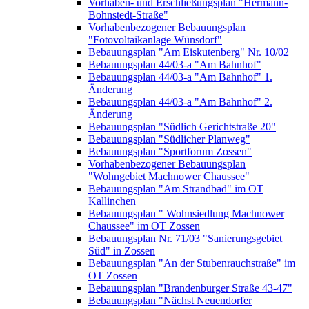
Vorhaben- und Erschließungsplan "Hermann-
Bohnstedt-Straße"
Vorhabenbezogener Bebauungsplan
"Fotovoltaikanlage Wünsdorf"
Bebauungsplan "Am Eiskutenberg" Nr. 10/02
Bebauungsplan 44/03-a "Am Bahnhof"
Bebauungsplan 44/03-a "Am Bahnhof" 1.
Änderung
Bebauungsplan 44/03-a "Am Bahnhof" 2.
Änderung
Bebauungsplan "Südlich Gerichtstraße 20"
Bebauungsplan "Südlicher Planweg"
Bebauungsplan "Sportforum Zossen"
Vorhabenbezogener Bebauungsplan
"Wohngebiet Machnower Chaussee"
Bebauungsplan "Am Strandbad" im OT
Kallinchen
Bebauungsplan " Wohnsiedlung Machnower
Chaussee" im OT Zossen
Bebauungsplan Nr. 71/03 "Sanierungsgebiet
Süd" in Zossen
Bebauungsplan "An der Stubenrauchstraße" im
OT Zossen
Bebauungsplan "Brandenburger Straße 43-47"
Bebauungsplan "Nächst Neuendorfer