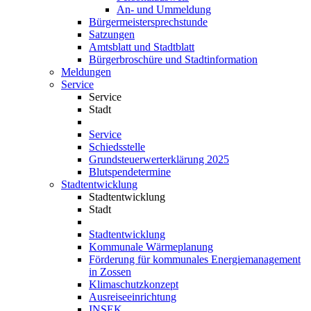
An- und Ummeldung
Bürgermeistersprechstunde
Satzungen
Amtsblatt und Stadtblatt
Bürgerbroschüre und Stadtinformation
Meldungen
Service
Service
Stadt
Service
Schiedsstelle
Grundsteuerwerterklärung 2025
Blutspendetermine
Stadtentwicklung
Stadtentwicklung
Stadt
Stadtentwicklung
Kommunale Wärmeplanung
Förderung für kommunales Energiemanagement
in Zossen
Klimaschutzkonzept
Ausreiseeinrichtung
INSEK