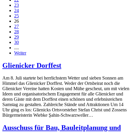
23
24
25
26
27
28
29
30
....
Weiter
Glienicker Dorffest
Am 8. Juli startete bei herrlichstem Wetter und sieben Sonnen am
Himmel das Glienicker Dorffest. Weder der Ortsbeirat noch die
Glienicker Vereine hatten Kosten und Mühe gescheut, um mit vielen
Ideen und organisatorischem Engagement für alle Glienicker und
deren Gäste mit dem Dorffest einen schönen und erlebnisreichen
Samstag zu gestalten. Zahlreiche Stände und Attraktionen Um 14
Uhr ging es los: Glienicks Ortsvorsteher Stefan Christ und Zossens
Bürgermeisterin Wiebke Şahin-Schwarzweller…
Ausschuss für Bau, Bauleitplanung und