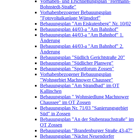
Vorhaben- und Erschließungsplan "Hermann-
Bohnstedt-Straße"
Vorhabenbezogener Bebauungsplan
"Fotovoltaikanlage Wünsdorf"
Bebauungsplan "Am Eiskutenberg" Nr. 10/02
Bebauungsplan 44/03-a "Am Bahnhof"
Bebauungsplan 44/03-a "Am Bahnhof" 1.
Änderung
Bebauungsplan 44/03-a "Am Bahnhof" 2.
Änderung
Bebauungsplan "Südlich Gerichtstraße 20"
Bebauungsplan "Südlicher Planweg"
Bebauungsplan "Sportforum Zossen"
Vorhabenbezogener Bebauungsplan
"Wohngebiet Machnower Chaussee"
Bebauungsplan "Am Strandbad" im OT
Kallinchen
Bebauungsplan " Wohnsiedlung Machnower
Chaussee" im OT Zossen
Bebauungsplan Nr. 71/03 "Sanierungsgebiet
Süd" in Zossen
Bebauungsplan "An der Stubenrauchstraße" im
OT Zossen
Bebauungsplan "Brandenburger Straße 43-47"
Bebauungsplan "Nächst Neuendorfer