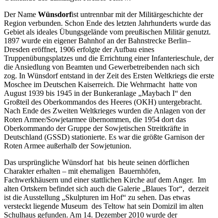
Der Name
Wünsdorf
ist untrennbar mit der Militärgeschichte der
Region verbunden. Schon Ende des letzten Jahrhunderts wurde das
Gebiet als ideales Übungsgelände vom preußischen Militär genutzt.
1897 wurde ein eigener Bahnhof an der Bahnstrecke Berlin–
Dresden eröffnet, 1906 erfolgte der Aufbau eines
Truppenübungsplatzes und die Errichtung einer Infanterieschule, der
die Ansiedlung von Beamten und Gewerbetreibenden nach sich
zog. In Wünsdorf entstand in der Zeit des Ersten Weltkriegs die erste
Moschee im Deutschen Kaiserreich. Die Wehrmacht hatte von
August 1939 bis 1945 in der Bunkeranlage „Maybach I“ den
Großteil des Oberkommandos des Heeres (OKH) untergebracht.
Nach Ende des Zweiten Weltkrieges wurden die Anlagen von der
Roten Armee/Sowjetarmee übernommen, die 1954 dort das
Oberkommando der Gruppe der Sowjetischen Streitkräfte in
Deutschland (GSSD) stationierte. Es war die größte Garnison der
Roten Armee außerhalb der Sowjetunion.
Das ursprüngliche Wünsdorf hat bis heute seinen dörflichen
Charakter erhalten – mit ehemaligen Bauernhöfen,
Fachwerkhäusern und einer stattlichen Kirche auf dem Anger. Im
alten Ortskern befindet sich auch die Galerie „Blaues Tor“, derzeit
ist die Ausstellung „Skulpturen im Hof“ zu sehen. Das etwas
versteckt liegende Museum des Teltow hat sein Domizil im alten
Schulhaus gefunden. Am 14. Dezember 2010 wurde der