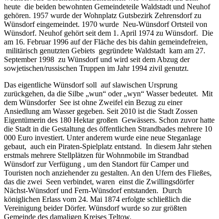
heute die beiden bewohnten Gemeindeteile Waldstadt und Neuhof
gehören. 1957 wurde der Wohnplatz Gutsbezirk Zehrensdorf zu
Wünsdorf eingemeindet. 1970 wurde Neu-Wünsdorf Ortsteil von
Wünsdorf. Neuhof gehört seit dem 1. April 1974 zu Wünsdorf. Die
am 16. Februar 1996 auf der Fläche des bis dahin gemeindefreien,
militärisch genutzten Gebiets gegründete Waldstadt kam am 27.
September 1998 zu Wünsdorf und wird seit dem Abzug der
sowjetischen/russischen Truppen im Jahr 1994 zivil genutzt.
Das eigentliche Wünsdorf soll auf slawischen Ursprung
zurückgehen, da die Silbe „wun“ oder „wyn“ Wasser bedeutet. Mit
dem Wünsdorfer See ist ohne Zweifel ein Bezug zu einer
Ansiedlung am Wasser gegeben. Seit 2010 ist die Stadt Zossen
Eigentümerin des 180 Hektar großen Gewässers. Schon zuvor hatte
die Stadt in die Gestaltung des öffentlichen Strandbades mehrere 10
000 Euro investiert. Unter anderem wurde eine neue Steganlage
gebaut, auch ein Piraten-Spielplatz entstand. In diesem Jahr stehen
erstmals mehrere Stellplätzen für Wohnmobile im Strandbad
Wünsdorf zur Verfügung , um den Standort für Camper und
Touristen noch anziehender zu gestalten. An den Ufern des Fließes,
das die zwei Seen verbindet, waren einst die Zwillingsdörfer
Nächst-Wünsdorf und Fern-Wünsdorf entstanden. Durch
königlichen Erlass vom 24. Mai 1874 erfolgte schließlich die
Vereinigung beider Dörfer. Wünsdorf wurde so zur größten
Gemeinde des damaligen Kreises Teltow.