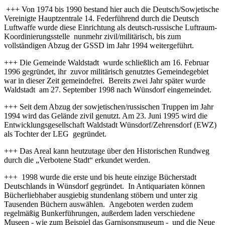
+++ Von 1974 bis 1990 bestand hier auch die Deutsch/Sowjetische
Vereinigte Hauptzentrale 14. Federführend durch die Deutsch
Luftwaffe wurde diese Einrichtung als deutsch-russische Luftraum-
Koordinierungsstelle nunmehr zivil/militärisch, bis zum
vollständigen Abzug der GSSD im Jahr 1994 weitergeführt.
+++ Die Gemeinde Waldstadt wurde schließlich am 16. Februar
1996 gegründet, ihr zuvor militärisch genutztes Gemeindegebiet
war in dieser Zeit gemeindefrei. Bereits zwei Jahr später wurde
Waldstadt am 27. September 1998 nach Wünsdorf eingemeindet.
+++ Seit dem Abzug der sowjetischen/russischen Truppen im Jahr
1994 wird das Gelände zivil genutzt. Am 23. Juni 1995 wird die
Entwicklungsgesellschaft Waldstadt Wünsdorf/Zehrensdorf (EWZ)
als Tochter der LEG gegründet.
+++ Das Areal kann heutzutage über den Historischen Rundweg
durch die „Verbotene Stadt“ erkundet werden.
+++ 1998 wurde die erste und bis heute einzige Bücherstadt
Deutschlands in Wünsdorf gegründet. In Antiquariaten können
Bücherliebhaber ausgiebig stundenlang stöbern und unter zig
Tausenden Büchern auswählen. Angeboten werden zudem
regelmäßig Bunkerführungen, außerdem laden verschiedene
Museen - wie zum Beispiel das Garnisonsmuseum - und die Neue