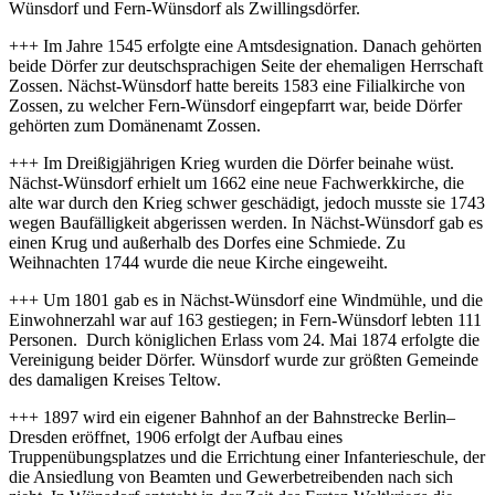
Wünsdorf und Fern-Wünsdorf als Zwillingsdörfer.
+++ Im Jahre 1545 erfolgte eine Amtsdesignation. Danach gehörten
beide Dörfer zur deutschsprachigen Seite der ehemaligen Herrschaft
Zossen. Nächst-Wünsdorf hatte bereits 1583 eine Filialkirche von
Zossen, zu welcher Fern-Wünsdorf eingepfarrt war, beide Dörfer
gehörten zum Domänenamt Zossen.
+++ Im Dreißigjährigen Krieg wurden die Dörfer beinahe wüst.
Nächst-Wünsdorf erhielt um 1662 eine neue Fachwerkkirche, die
alte war durch den Krieg schwer geschädigt, jedoch musste sie 1743
wegen Baufälligkeit abgerissen werden. In Nächst-Wünsdorf gab es
einen Krug und außerhalb des Dorfes eine Schmiede. Zu
Weihnachten 1744 wurde die neue Kirche eingeweiht.
+++ Um 1801 gab es in Nächst-Wünsdorf eine Windmühle, und die
Einwohnerzahl war auf 163 gestiegen; in Fern-Wünsdorf lebten 111
Personen. Durch königlichen Erlass vom 24. Mai 1874 erfolgte die
Vereinigung beider Dörfer. Wünsdorf wurde zur größten Gemeinde
des damaligen Kreises Teltow.
+++ 1897 wird ein eigener Bahnhof an der Bahnstrecke Berlin–
Dresden eröffnet, 1906 erfolgt der Aufbau eines
Truppenübungsplatzes und die Errichtung einer Infanterieschule, der
die Ansiedlung von Beamten und Gewerbetreibenden nach sich