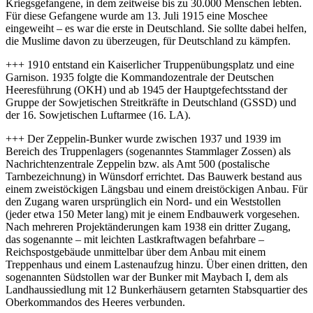
Kriegsgefangene, in dem zeitweise bis zu 30.000 Menschen lebten.
Für diese Gefangene wurde am 13. Juli 1915 eine Moschee
eingeweiht – es war die erste in Deutschland. Sie sollte dabei helfen,
die Muslime davon zu überzeugen, für Deutschland zu kämpfen.
+++ 1910 entstand ein Kaiserlicher Truppenübungsplatz und eine
Garnison. 1935 folgte die Kommandozentrale der Deutschen
Heeresführung (OKH) und ab 1945 der Hauptgefechtsstand der
Gruppe der Sowjetischen Streitkräfte in Deutschland (GSSD) und
der 16. Sowjetischen Luftarmee (16. LA).
+++ Der Zeppelin-Bunker wurde zwischen 1937 und 1939 im
Bereich des Truppenlagers (sogenanntes Stammlager Zossen) als
Nachrichtenzentrale Zeppelin bzw. als Amt 500 (postalische
Tarnbezeichnung) in Wünsdorf errichtet. Das Bauwerk bestand aus
einem zweistöckigen Längsbau und einem dreistöckigen Anbau. Für
den Zugang waren ursprünglich ein Nord- und ein Weststollen
(jeder etwa 150 Meter lang) mit je einem Endbauwerk vorgesehen.
Nach mehreren Projektänderungen kam 1938 ein dritter Zugang,
das sogenannte – mit leichten Lastkraftwagen befahrbare –
Reichspostgebäude unmittelbar über dem Anbau mit einem
Treppenhaus und einem Lastenaufzug hinzu. Über einen dritten, den
sogenannten Südstollen war der Bunker mit Maybach I, dem als
Landhaussiedlung mit 12 Bunkerhäusern getarnten Stabsquartier des
Oberkommandos des Heeres verbunden.