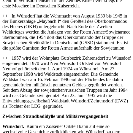
zieht. In Wünsdorf entsteht in der Zeit des Ersten Weltkriegs die
erste Moschee im Deutschen Kaiserreich.
+++ In Wünsdorf hat die Wehrmacht von August 1939 bis 1945 in
der Bunkeranlage „Maybach I“ den Großteil des Oberkommandos
des Heeres (OKH) untergebracht. Nach Ende des Zweiten
Weltkrieges werden die Anlagen von der Roten Armee/Sowjetarmee
übernommen, die 1954 dort das Oberkommando der Gruppe der
Sowjetischen Streitkräfte in Deutschland (GSSD) stationiert. Es ist
die größte Garnison der Roten Armee außerhalb der Sowjetunion.
+++ 1957 wird der Wohnplatz Gutsbezirk Zehrensdorf zu Wünsdorf
eingemeindet. 1970 wird Neu-Wünsdorf Ortsteil von Wünsdorf.
Neuhof gehört seit dem 1. April 1974 zu Wünsdorf. Am 27.
September 1998 wird Waldstadt eingemeindet. Die Gemeinde
Waldstadt war am 16. Februar 1996 auf der Fläche des bis dahin
gemeindefreien militärisch genutzten Gebiets gegründet worden.
Seit dem Abzug der sowjetischen/russischen Truppen im Jahr 1994
wird das Gelände zivil genutzt. Am 23. Juni 1995 wird die
Entwicklungsgesellschaft Waldstadt Wünsdorf/Zehrensdorf (EWZ)
als Tochter der LEG gegründet.
Zwischen Strandbadidylle und Militärvergangenheit
Wünsdorf.
Kaum ein Zossener Ortsteil kann auf eine so
wechselvolle Geschichte zurückblicken wie Wünsdorf, zu dem