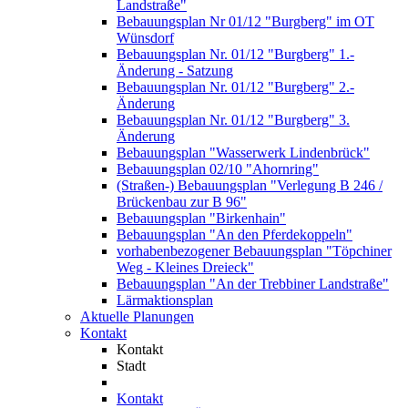
Landstraße"
Bebauungsplan Nr 01/12 "Burgberg" im OT
Wünsdorf
Bebauungsplan Nr. 01/12 "Burgberg" 1.-
Änderung - Satzung
Bebauungsplan Nr. 01/12 "Burgberg" 2.-
Änderung
Bebauungsplan Nr. 01/12 "Burgberg" 3.
Änderung
Bebauungsplan "Wasserwerk Lindenbrück"
Bebauungsplan 02/10 "Ahornring"
(Straßen-) Bebauungsplan "Verlegung B 246 /
Brückenbau zur B 96"
Bebauungsplan "Birkenhain"
Bebauungsplan "An den Pferdekoppeln"
vorhabenbezogener Bebauungsplan "Töpchiner
Weg - Kleines Dreieck"
Bebauungsplan "An der Trebbiner Landstraße"
Lärmaktionsplan
Aktuelle Planungen
Kontakt
Kontakt
Stadt
Kontakt