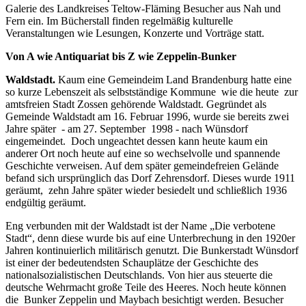
Galerie des Landkreises Teltow-Fläming Besucher aus Nah und
Fern ein. Im Bücherstall finden regelmäßig kulturelle
Veranstaltungen wie Lesungen, Konzerte und Vorträge statt.
Von A wie Antiquariat bis Z wie Zeppelin-Bunker
Waldstadt.
Kaum eine Gemeinde
im Land Brandenburg hatte eine
so kurze Lebenszeit als selbstständige Kommune wie die heute zur
amtsfreien Stadt Zossen gehörende Waldstadt. Gegründet als
Gemeinde Waldstadt am 16. Februar 1996, wurde sie bereits zwei
Jahre später - am 27. September 1998 - nach Wünsdorf
eingemeindet. Doch ungeachtet dessen kann heute kaum ein
anderer Ort noch heute auf eine so wechselvolle und spannende
Geschichte verweisen. Auf dem später gemeindefreien Gelände
befand sich ursprünglich das Dorf Zehrensdorf. Dieses wurde 1911
geräumt, zehn Jahre später wieder besiedelt und schließlich 1936
endgültig geräumt.
Eng verbunden mit der Waldstadt ist der Name „Die verbotene
Stadt“, denn diese wurde bis auf eine Unterbrechung in den 1920er
Jahren kontinuierlich militärisch genutzt. Die Bunkerstadt Wünsdorf
ist einer der bedeutendsten Schauplätze der Geschichte des
nationalsozialistischen Deutschlands. Von hier aus steuerte die
deutsche Wehrmacht große Teile des Heeres. Noch heute können
die Bunker Zeppelin und Maybach besichtigt werden. Besucher