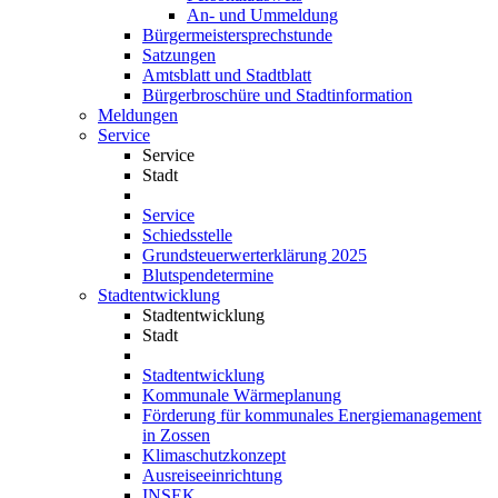
An- und Ummeldung
Bürgermeistersprechstunde
Satzungen
Amtsblatt und Stadtblatt
Bürgerbroschüre und Stadtinformation
Meldungen
Service
Service
Stadt
Service
Schiedsstelle
Grundsteuerwerterklärung 2025
Blutspendetermine
Stadtentwicklung
Stadtentwicklung
Stadt
Stadtentwicklung
Kommunale Wärmeplanung
Förderung für kommunales Energiemanagement
in Zossen
Klimaschutzkonzept
Ausreiseeinrichtung
INSEK