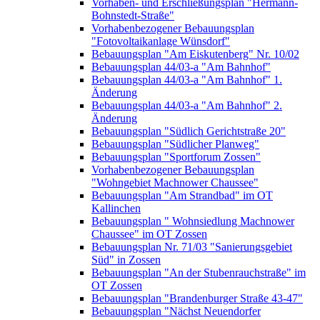
Vorhaben- und Erschließungsplan "Hermann-
Bohnstedt-Straße"
Vorhabenbezogener Bebauungsplan
"Fotovoltaikanlage Wünsdorf"
Bebauungsplan "Am Eiskutenberg" Nr. 10/02
Bebauungsplan 44/03-a "Am Bahnhof"
Bebauungsplan 44/03-a "Am Bahnhof" 1.
Änderung
Bebauungsplan 44/03-a "Am Bahnhof" 2.
Änderung
Bebauungsplan "Südlich Gerichtstraße 20"
Bebauungsplan "Südlicher Planweg"
Bebauungsplan "Sportforum Zossen"
Vorhabenbezogener Bebauungsplan
"Wohngebiet Machnower Chaussee"
Bebauungsplan "Am Strandbad" im OT
Kallinchen
Bebauungsplan " Wohnsiedlung Machnower
Chaussee" im OT Zossen
Bebauungsplan Nr. 71/03 "Sanierungsgebiet
Süd" in Zossen
Bebauungsplan "An der Stubenrauchstraße" im
OT Zossen
Bebauungsplan "Brandenburger Straße 43-47"
Bebauungsplan "Nächst Neuendorfer