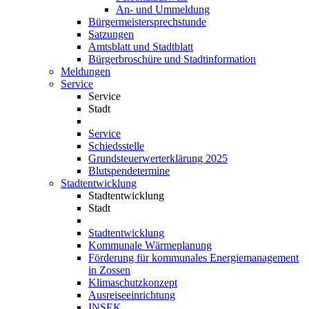
An- und Ummeldung
Bürgermeistersprechstunde
Satzungen
Amtsblatt und Stadtblatt
Bürgerbroschüre und Stadtinformation
Meldungen
Service
Service
Stadt
Service
Schiedsstelle
Grundsteuerwerterklärung 2025
Blutspendetermine
Stadtentwicklung
Stadtentwicklung
Stadt
Stadtentwicklung
Kommunale Wärmeplanung
Förderung für kommunales Energiemanagement
in Zossen
Klimaschutzkonzept
Ausreiseeinrichtung
INSEK