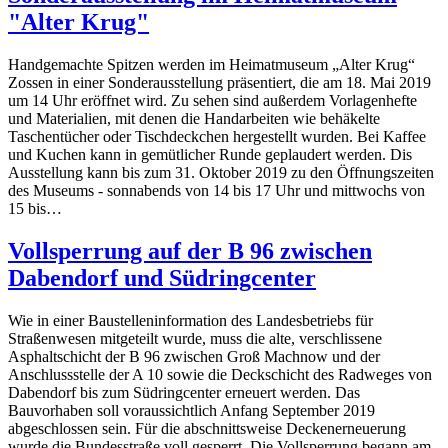
"Alter Krug"
Handgemachte Spitzen werden im Heimatmuseum „Alter Krug“
Zossen in einer Sonderausstellung präsentiert, die am 18. Mai 2019
um 14 Uhr eröffnet wird. Zu sehen sind außerdem Vorlagenhefte
und Materialien, mit denen die Handarbeiten wie behäkelte
Taschentücher oder Tischdeckchen hergestellt wurden. Bei Kaffee
und Kuchen kann in gemütlicher Runde geplaudert werden. Dis
Ausstellung kann bis zum 31. Oktober 2019 zu den Öffnungszeiten
des Museums - sonnabends von 14 bis 17 Uhr und mittwochs von
15 bis…
Vollsperrung auf der B 96 zwischen
Dabendorf und Südringcenter
Wie in einer Baustelleninformation des Landesbetriebs für
Straßenwesen mitgeteilt wurde, muss die alte, verschlissene
Asphaltschicht der B 96 zwischen Groß Machnow und der
Anschlussstelle der A 10 sowie die Deckschicht des Radweges von
Dabendorf bis zum Südringcenter erneuert werden. Das
Bauvorhaben soll voraussichtlich Anfang September 2019
abgeschlossen sein. Für die abschnittsweise Deckenerneuerung
wurde die Bundesstraße voll gesperrt. Die Vollsperrung begann am