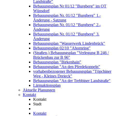
Landstraße"
Bebauungsplan Nr 01/12 "Burgberg" im OT
Wünsdorf
Bebauungsplan Nr. 01/12 "Burgberg" 1.-
Änderung - Satzung
Bebauungsplan Nr. 01/12 "Burgberg" 2.-
Änderung
Bebauungsplan Nr. 01/12 "Burgberg" 3.
Änderung
Bebauungsplan "Wasserwerk Lindenbrück"
Bebauungsplan 02/10 "Ahornring"
(Straßen-) Bebauungsplan "Verlegung B 246 /
Brückenbau zur B 96"
Bebauungsplan "Birkenhain"
Bebauungsplan "An den Pferdekoppeln"
vorhabenbezogener Bebauungsplan "Töpchiner
Weg - Kleines Dreieck"
Bebauungsplan "An der Trebbiner Landstraße"
Lärmaktionsplan
Aktuelle Planungen
Kontakt
Kontakt
Stadt
Kontakt