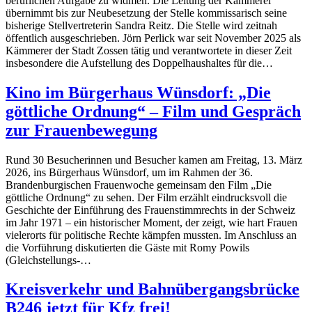
beruflichen Aufgabe zu widmen. Die Leitung der Kämmerei
übernimmt bis zur Neubesetzung der Stelle kommissarisch seine
bisherige Stellvertreterin Sandra Reitz. Die Stelle wird zeitnah
öffentlich ausgeschrieben. Jörn Perlick war seit November 2025 als
Kämmerer der Stadt Zossen tätig und verantwortete in dieser Zeit
insbesondere die Aufstellung des Doppelhaushaltes für die…
Kino im Bürgerhaus Wünsdorf: „Die
göttliche Ordnung“ – Film und Gespräch
zur Frauenbewegung
Rund 30 Besucherinnen und Besucher kamen am Freitag, 13. März
2026, ins Bürgerhaus Wünsdorf, um im Rahmen der 36.
Brandenburgischen Frauenwoche gemeinsam den Film „Die
göttliche Ordnung“ zu sehen. Der Film erzählt eindrucksvoll die
Geschichte der Einführung des Frauenstimmrechts in der Schweiz
im Jahr 1971 – ein historischer Moment, der zeigt, wie hart Frauen
vielerorts für politische Rechte kämpfen mussten. Im Anschluss an
die Vorführung diskutierten die Gäste mit Romy Powils
(Gleichstellungs-…
Kreisverkehr und Bahnübergangsbrücke
B246 jetzt für Kfz frei!