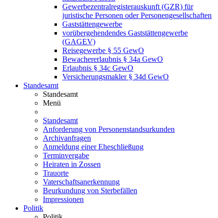
Gewerbezentralregisterauskunft (GZR) für
juristische Personen oder Personengesellschaften
Gaststättengewerbe
vorübergehendendes Gaststättengewerbe
(GAGEV)
Reisegewerbe § 55 GewO
Bewachererlaubnis § 34a GewO
Erlaubnis § 34c GewO
Versicherungsmakler § 34d GewO
Standesamt
Standesamt
Menü
Standesamt
Anforderung von Personenstandsurkunden
Archivanfragen
Anmeldung einer Eheschließung
Terminvergabe
Heiraten in Zossen
Trauorte
Vaterschaftsanerkennung
Beurkundung von Sterbefällen
Impressionen
Politik
Politik