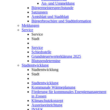
An- und Ummeldung
Bürgermeistersprechstunde
Satzungen
Amtsblatt und Stadtblatt
Bürgerbroschüre und Stadtinformation
Meldungen
Service
Service
Stadt
Service
Schiedsstelle
Grundsteuerwerterklärung 2025
Blutspendetermine
Stadtentwicklung
Stadtentwicklung
Stadt
Stadtentwicklung
Kommunale Wärmeplanung
Förderung für kommunales Energiemanagement
in Zossen
Klimaschutzkonzept
Ausreiseeinrichtung
INSEK