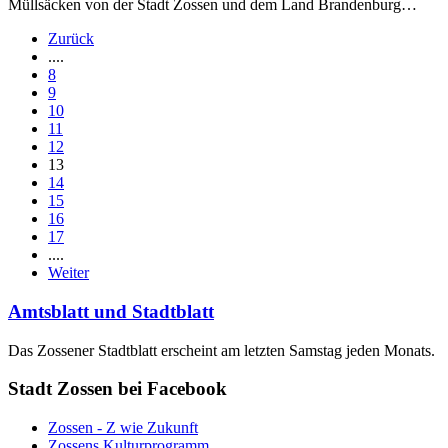
Müllsäcken von der Stadt Zossen und dem Land Brandenburg…
Zurück
....
8
9
10
11
12
13
14
15
16
17
....
Weiter
Amtsblatt und Stadtblatt
Das Zossener Stadtblatt erscheint am letzten Samstag jeden Monats.
Stadt Zossen bei Facebook
Zossen - Z wie Zukunft
Zossens Kulturprogramm