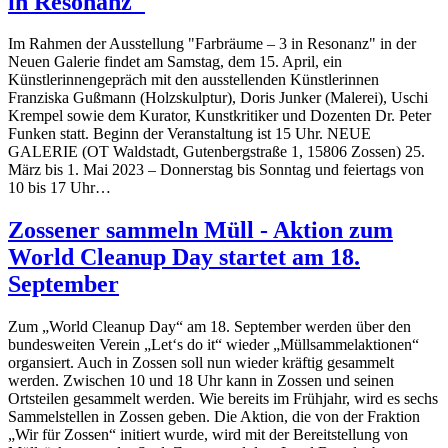
in Resonanz"
Im Rahmen der Ausstellung "Farbräume – 3 in Resonanz" in der
Neuen Galerie findet am Samstag, dem 15. April, ein
Künstlerinnengepräch mit den ausstellenden Künstlerinnen
Franziska Gußmann (Holzskulptur), Doris Junker (Malerei), Uschi
Krempel sowie dem Kurator, Kunstkritiker und Dozenten Dr. Peter
Funken statt. Beginn der Veranstaltung ist 15 Uhr. NEUE
GALERIE (OT Waldstadt, Gutenbergstraße 1, 15806 Zossen) 25.
März bis 1. Mai 2023 – Donnerstag bis Sonntag und feiertags von
10 bis 17 Uhr…
Zossener sammeln Müll - Aktion zum
World Cleanup Day startet am 18.
September
Zum „World Cleanup Day“ am 18. September werden über den
bundesweiten Verein „Let‘s do it“ wieder „Müllsammelaktionen“
organsiert. Auch in Zossen soll nun wieder kräftig gesammelt
werden. Zwischen 10 und 18 Uhr kann in Zossen und seinen
Ortsteilen gesammelt werden. Wie bereits im Frühjahr, wird es sechs
Sammelstellen in Zossen geben. Die Aktion, die von der Fraktion
„Wir für Zossen“ initiert wurde, wird mit der Bereitstellung von