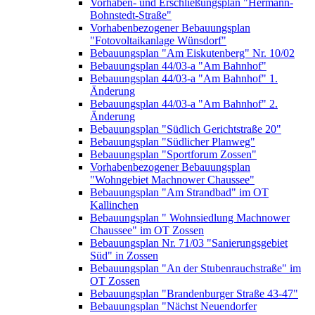
Vorhaben- und Erschließungsplan "Hermann-
Bohnstedt-Straße"
Vorhabenbezogener Bebauungsplan
"Fotovoltaikanlage Wünsdorf"
Bebauungsplan "Am Eiskutenberg" Nr. 10/02
Bebauungsplan 44/03-a "Am Bahnhof"
Bebauungsplan 44/03-a "Am Bahnhof" 1.
Änderung
Bebauungsplan 44/03-a "Am Bahnhof" 2.
Änderung
Bebauungsplan "Südlich Gerichtstraße 20"
Bebauungsplan "Südlicher Planweg"
Bebauungsplan "Sportforum Zossen"
Vorhabenbezogener Bebauungsplan
"Wohngebiet Machnower Chaussee"
Bebauungsplan "Am Strandbad" im OT
Kallinchen
Bebauungsplan " Wohnsiedlung Machnower
Chaussee" im OT Zossen
Bebauungsplan Nr. 71/03 "Sanierungsgebiet
Süd" in Zossen
Bebauungsplan "An der Stubenrauchstraße" im
OT Zossen
Bebauungsplan "Brandenburger Straße 43-47"
Bebauungsplan "Nächst Neuendorfer