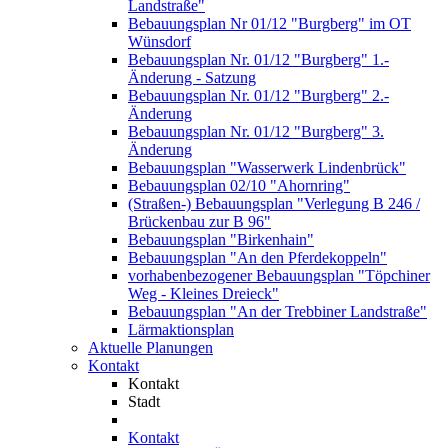
Landstraße"
Bebauungsplan Nr 01/12 "Burgberg" im OT
Wünsdorf
Bebauungsplan Nr. 01/12 "Burgberg" 1.-
Änderung - Satzung
Bebauungsplan Nr. 01/12 "Burgberg" 2.-
Änderung
Bebauungsplan Nr. 01/12 "Burgberg" 3.
Änderung
Bebauungsplan "Wasserwerk Lindenbrück"
Bebauungsplan 02/10 "Ahornring"
(Straßen-) Bebauungsplan "Verlegung B 246 /
Brückenbau zur B 96"
Bebauungsplan "Birkenhain"
Bebauungsplan "An den Pferdekoppeln"
vorhabenbezogener Bebauungsplan "Töpchiner
Weg - Kleines Dreieck"
Bebauungsplan "An der Trebbiner Landstraße"
Lärmaktionsplan
Aktuelle Planungen
Kontakt
Kontakt
Stadt
Kontakt