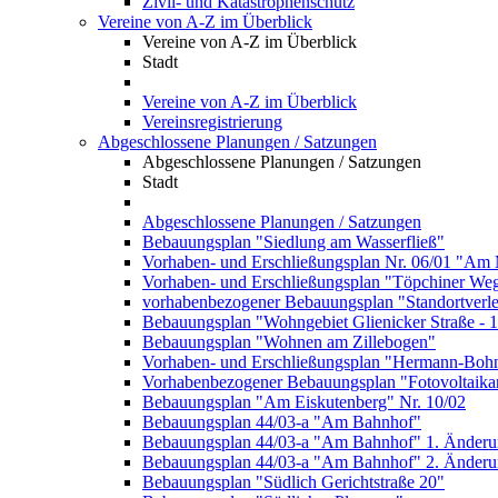
Zivil- und Katastrophenschutz
Vereine von A-Z im Überblick
Vereine von A-Z im Überblick
Stadt
Vereine von A-Z im Überblick
Vereinsregistrierung
Abgeschlossene Planungen / Satzungen
Abgeschlossene Planungen / Satzungen
Stadt
Abgeschlossene Planungen / Satzungen
Bebauungsplan "Siedlung am Wasserfließ"
Vorhaben- und Erschließungsplan Nr. 06/01 "Am 
Vorhaben- und Erschließungsplan "Töpchiner We
vorhabenbezogener Bebauungsplan "Standortverl
Bebauungsplan "Wohngebiet Glienicker Straße - 
Bebauungsplan "Wohnen am Zillebogen"
Vorhaben- und Erschließungsplan "Hermann-Bohn
Vorhabenbezogener Bebauungsplan "Fotovoltaika
Bebauungsplan "Am Eiskutenberg" Nr. 10/02
Bebauungsplan 44/03-a "Am Bahnhof"
Bebauungsplan 44/03-a "Am Bahnhof" 1. Änder
Bebauungsplan 44/03-a "Am Bahnhof" 2. Änder
Bebauungsplan "Südlich Gerichtstraße 20"