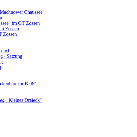
 Machnower Chaussee"
n
ssee" im OT Zossen
 in Zossen
T Zossen
sdorf
g - Satzung
ng
g
ückenbau zur B 96"
g - Kleines Dreieck"