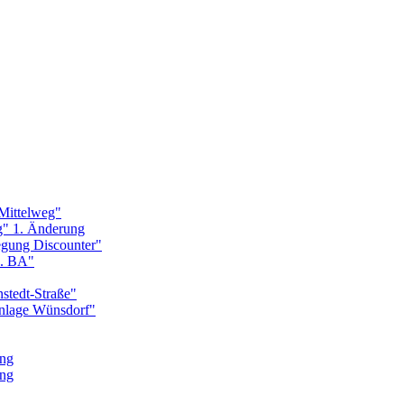
Mittelweg"
g" 1. Änderung
egung Discounter"
1. BA"
stedt-Straße"
nlage Wünsdorf"
ung
ung