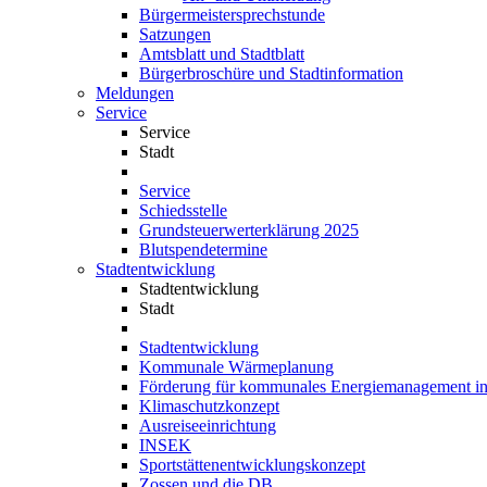
Bürgermeistersprechstunde
Satzungen
Amtsblatt und Stadtblatt
Bürgerbroschüre und Stadtinformation
Meldungen
Service
Service
Stadt
Service
Schiedsstelle
Grundsteuerwerterklärung 2025
Blutspendetermine
Stadtentwicklung
Stadtentwicklung
Stadt
Stadtentwicklung
Kommunale Wärmeplanung
Förderung für kommunales Energiemanagement i
Klimaschutzkonzept
Ausreiseeinrichtung
INSEK
Sportstättenentwicklungskonzept
Zossen und die DB