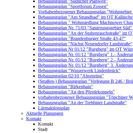
Bebauungsplan "Südlicher Planweg"
Bebauungsplan "Sportforum Zossen"
Vorhabenbezogener Bebauungsplan "Wohngebiet
Bebauungsplan "Am Strandbad" im OT Kallinche
Bebauungsplan " Wohnsiedlung Machnower Chau
Bebauungsplan Nr. 71/03 "Sanierungsgebiet Süd"
Bebauungsplan "An der Stubenrauchstraße" im O
Bebauungsplan "Brandenburger Straße 43-47"
Bebauungsplan "Nächst Neuendorfer Landstraße"
Bebauungsplan Nr 01/12 "Burgberg" im OT Wün
Bebauungsplan Nr. 01/12 "Burgberg" 1.- Änderun
Bebauungsplan Nr. 01/12 "Burgberg" 2.- Änderu
Bebauungsplan Nr. 01/12 "Burgberg" 3. Änderun
Bebauungsplan "Wasserwerk Lindenbrück"
Bebauungsplan 02/10 "Ahornring"
(Straßen-) Bebauungsplan "Verlegung B 246 / Br
Bebauungsplan "Birkenhain"
Bebauungsplan "An den Pferdekoppeln"
vorhabenbezogener Bebauungsplan "Töpchiner We
Bebauungsplan "An der Trebbiner Landstraße"
Lärmaktionsplan
Aktuelle Planungen
Kontakt
Kontakt
Stadt