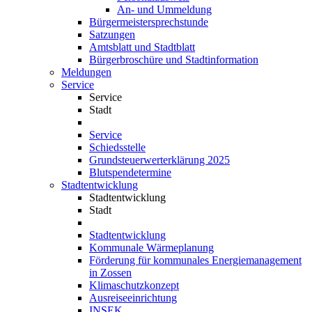
An- und Ummeldung
Bürgermeistersprechstunde
Satzungen
Amtsblatt und Stadtblatt
Bürgerbroschüre und Stadtinformation
Meldungen
Service
Service
Stadt
Service
Schiedsstelle
Grundsteuerwerterklärung 2025
Blutspendetermine
Stadtentwicklung
Stadtentwicklung
Stadt
Stadtentwicklung
Kommunale Wärmeplanung
Förderung für kommunales Energiemanagement
in Zossen
Klimaschutzkonzept
Ausreiseeinrichtung
INSEK