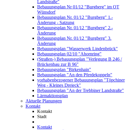
Landstraße"
Bebauungsplan Nr 01/12 "Burgberg" im OT
Wünsdorf
Bebauungsplan Nr. 01/12 "Burgberg" 1.-
Änderung - Satzung
Bebauungsplan Nr. 01/12 "Burgberg" 2.-
Änderung
Bebauungsplan Nr. 01/12 "Burgberg" 3.
Änderung
Bebauungsplan "Wasserwerk Lindenbrück"
Bebauungsplan 02/10 "Ahornring"
(Straßen-) Bebauungsplan "Verlegung B 246 /
Brückenbau zur B 96"
Bebauungsplan "Birkenhain"
Bebauungsplan "An den Pferdekoppeln"
vorhabenbezogener Bebauungsplan "Töpchiner
Weg - Kleines Dreieck"
Bebauungsplan "An der Trebbiner Landstraße"
Lärmaktionsplan
Aktuelle Planungen
Kontakt
Kontakt
Stadt
Kontakt