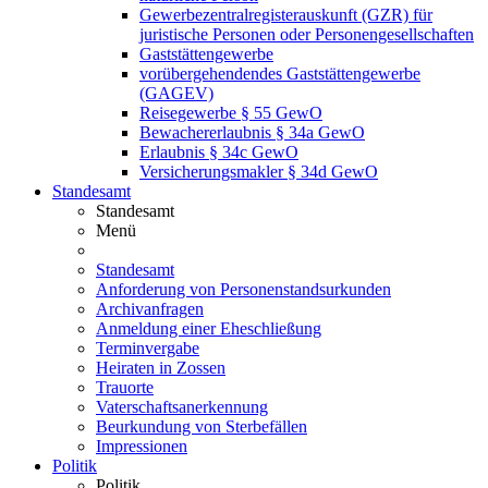
Gewerbezentralregisterauskunft (GZR) für
juristische Personen oder Personengesellschaften
Gaststättengewerbe
vorübergehendendes Gaststättengewerbe
(GAGEV)
Reisegewerbe § 55 GewO
Bewachererlaubnis § 34a GewO
Erlaubnis § 34c GewO
Versicherungsmakler § 34d GewO
Standesamt
Standesamt
Menü
Standesamt
Anforderung von Personenstandsurkunden
Archivanfragen
Anmeldung einer Eheschließung
Terminvergabe
Heiraten in Zossen
Trauorte
Vaterschaftsanerkennung
Beurkundung von Sterbefällen
Impressionen
Politik
Politik