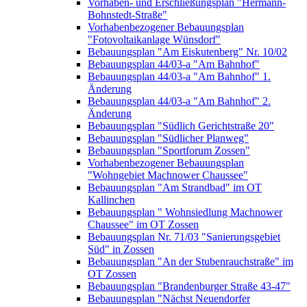
Vorhaben- und Erschließungsplan "Hermann-
Bohnstedt-Straße"
Vorhabenbezogener Bebauungsplan
"Fotovoltaikanlage Wünsdorf"
Bebauungsplan "Am Eiskutenberg" Nr. 10/02
Bebauungsplan 44/03-a "Am Bahnhof"
Bebauungsplan 44/03-a "Am Bahnhof" 1.
Änderung
Bebauungsplan 44/03-a "Am Bahnhof" 2.
Änderung
Bebauungsplan "Südlich Gerichtstraße 20"
Bebauungsplan "Südlicher Planweg"
Bebauungsplan "Sportforum Zossen"
Vorhabenbezogener Bebauungsplan
"Wohngebiet Machnower Chaussee"
Bebauungsplan "Am Strandbad" im OT
Kallinchen
Bebauungsplan " Wohnsiedlung Machnower
Chaussee" im OT Zossen
Bebauungsplan Nr. 71/03 "Sanierungsgebiet
Süd" in Zossen
Bebauungsplan "An der Stubenrauchstraße" im
OT Zossen
Bebauungsplan "Brandenburger Straße 43-47"
Bebauungsplan "Nächst Neuendorfer