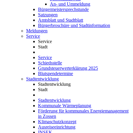
An- und Ummeldung
Bürgermeistersprechstunde
Satzungen
Amtsblatt und Stadtblatt
Bürgerbroschüre und Stadtinformation
Meldungen
Service
Service
Stadt
Service
Schiedsstelle
Grundsteuerwerterklärung 2025
Blutspendetermine
Stadtentwicklung
Stadtentwicklung
Stadt
Stadtentwicklung
Kommunale Wärmeplanung
Förderung für kommunales Energiemanagement
in Zossen
Klimaschutzkonzept
Ausreiseeinrichtung
INSEK