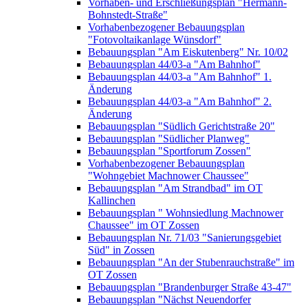
Vorhaben- und Erschließungsplan "Hermann-
Bohnstedt-Straße"
Vorhabenbezogener Bebauungsplan
"Fotovoltaikanlage Wünsdorf"
Bebauungsplan "Am Eiskutenberg" Nr. 10/02
Bebauungsplan 44/03-a "Am Bahnhof"
Bebauungsplan 44/03-a "Am Bahnhof" 1.
Änderung
Bebauungsplan 44/03-a "Am Bahnhof" 2.
Änderung
Bebauungsplan "Südlich Gerichtstraße 20"
Bebauungsplan "Südlicher Planweg"
Bebauungsplan "Sportforum Zossen"
Vorhabenbezogener Bebauungsplan
"Wohngebiet Machnower Chaussee"
Bebauungsplan "Am Strandbad" im OT
Kallinchen
Bebauungsplan " Wohnsiedlung Machnower
Chaussee" im OT Zossen
Bebauungsplan Nr. 71/03 "Sanierungsgebiet
Süd" in Zossen
Bebauungsplan "An der Stubenrauchstraße" im
OT Zossen
Bebauungsplan "Brandenburger Straße 43-47"
Bebauungsplan "Nächst Neuendorfer