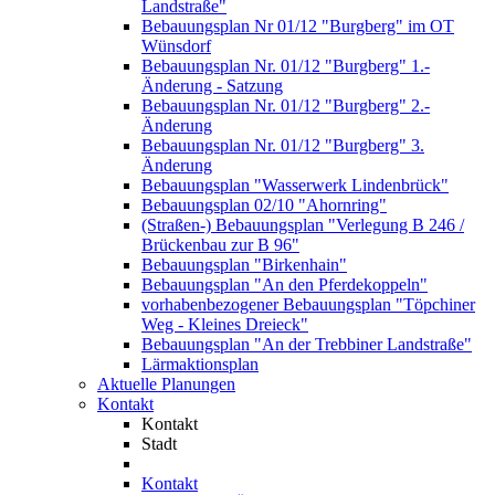
Landstraße"
Bebauungsplan Nr 01/12 "Burgberg" im OT
Wünsdorf
Bebauungsplan Nr. 01/12 "Burgberg" 1.-
Änderung - Satzung
Bebauungsplan Nr. 01/12 "Burgberg" 2.-
Änderung
Bebauungsplan Nr. 01/12 "Burgberg" 3.
Änderung
Bebauungsplan "Wasserwerk Lindenbrück"
Bebauungsplan 02/10 "Ahornring"
(Straßen-) Bebauungsplan "Verlegung B 246 /
Brückenbau zur B 96"
Bebauungsplan "Birkenhain"
Bebauungsplan "An den Pferdekoppeln"
vorhabenbezogener Bebauungsplan "Töpchiner
Weg - Kleines Dreieck"
Bebauungsplan "An der Trebbiner Landstraße"
Lärmaktionsplan
Aktuelle Planungen
Kontakt
Kontakt
Stadt
Kontakt