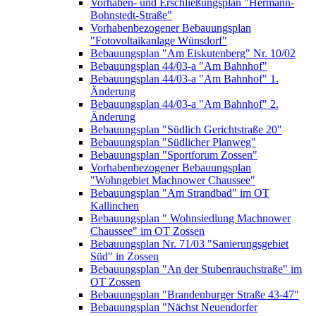
Vorhaben- und Erschließungsplan "Hermann-
Bohnstedt-Straße"
Vorhabenbezogener Bebauungsplan
"Fotovoltaikanlage Wünsdorf"
Bebauungsplan "Am Eiskutenberg" Nr. 10/02
Bebauungsplan 44/03-a "Am Bahnhof"
Bebauungsplan 44/03-a "Am Bahnhof" 1.
Änderung
Bebauungsplan 44/03-a "Am Bahnhof" 2.
Änderung
Bebauungsplan "Südlich Gerichtstraße 20"
Bebauungsplan "Südlicher Planweg"
Bebauungsplan "Sportforum Zossen"
Vorhabenbezogener Bebauungsplan
"Wohngebiet Machnower Chaussee"
Bebauungsplan "Am Strandbad" im OT
Kallinchen
Bebauungsplan " Wohnsiedlung Machnower
Chaussee" im OT Zossen
Bebauungsplan Nr. 71/03 "Sanierungsgebiet
Süd" in Zossen
Bebauungsplan "An der Stubenrauchstraße" im
OT Zossen
Bebauungsplan "Brandenburger Straße 43-47"
Bebauungsplan "Nächst Neuendorfer