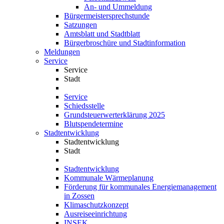
An- und Ummeldung
Bürgermeistersprechstunde
Satzungen
Amtsblatt und Stadtblatt
Bürgerbroschüre und Stadtinformation
Meldungen
Service
Service
Stadt
Service
Schiedsstelle
Grundsteuerwerterklärung 2025
Blutspendetermine
Stadtentwicklung
Stadtentwicklung
Stadt
Stadtentwicklung
Kommunale Wärmeplanung
Förderung für kommunales Energiemanagement
in Zossen
Klimaschutzkonzept
Ausreiseeinrichtung
INSEK