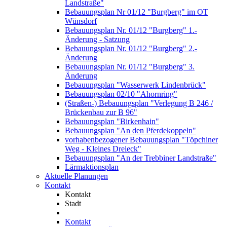
Landstraße"
Bebauungsplan Nr 01/12 "Burgberg" im OT
Wünsdorf
Bebauungsplan Nr. 01/12 "Burgberg" 1.-
Änderung - Satzung
Bebauungsplan Nr. 01/12 "Burgberg" 2.-
Änderung
Bebauungsplan Nr. 01/12 "Burgberg" 3.
Änderung
Bebauungsplan "Wasserwerk Lindenbrück"
Bebauungsplan 02/10 "Ahornring"
(Straßen-) Bebauungsplan "Verlegung B 246 /
Brückenbau zur B 96"
Bebauungsplan "Birkenhain"
Bebauungsplan "An den Pferdekoppeln"
vorhabenbezogener Bebauungsplan "Töpchiner
Weg - Kleines Dreieck"
Bebauungsplan "An der Trebbiner Landstraße"
Lärmaktionsplan
Aktuelle Planungen
Kontakt
Kontakt
Stadt
Kontakt