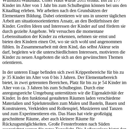
Wünsdorf/Waldstadt. Unser Haus wurde 2011 erbaut. Bis zu 177
Kinder im Alter von 1 Jahr bis zum Schulbeginn können bei uns den
Kitaalltag erleben. Wir arbeiten nach den Grundsätzen der
Elementaren Bildung. Dabei orientieren wir uns in unserer täglichen
Arbeit am situationsorientierten Ansatz, an den Bedürfnissen der
Kinder. Greifen Ideen und Interessen der Kinder auf und fördern sie
durch gezielte Angebote. Wir versuchen die momentane
Lebenssituation der Kinder zu erkennen, nehmen sie ernst und
bieten den Kindern einen Ort, wo sie sich wohl und angenommen
fühlen. In Zusammenarbeit mit dem Kind, das selbst Akteur sein
darf, begleiten wir die unterschiedlichsten Interessen, motivieren die
Kinder zu neuen Angeboten die sich an den gewünschten Themen
orientieren.
In der unteren Etage befinden sich zwei Krippenbereiche für bis zu
je 35 Kinder im Alter von 0 bis 3 Jahren. Der Elementarbereich
bietet, in zwei getrennten Bereichen, Platz für bis zu je 54 Kinder im
Alter von ca. 3 Jahren bis zum Schulbeginn. Durch eine
anregungsreiche Umgebung unterstützen wir die Eigenaktivität der
Kinder. In den funktional gestalteten Räumen laden verschiedene
Materialien und Spielutensilien zum Malen und Basteln, Bauen und
Konstruieren, Verkleiden und Rollenspiel, Musizieren und Tanzen
und zum Experimentieren ein. Das Haus hat viele großzügig
geschnittene Räume, aber auch kleinere Räume für
Rückzugsmöglichkeiten. Große Fensterfronten nach Süden