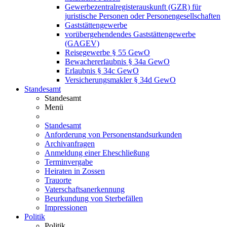
Gewerbezentralregisterauskunft (GZR) für
juristische Personen oder Personengesellschaften
Gaststättengewerbe
vorübergehendendes Gaststättengewerbe
(GAGEV)
Reisegewerbe § 55 GewO
Bewachererlaubnis § 34a GewO
Erlaubnis § 34c GewO
Versicherungsmakler § 34d GewO
Standesamt
Standesamt
Menü
Standesamt
Anforderung von Personenstandsurkunden
Archivanfragen
Anmeldung einer Eheschließung
Terminvergabe
Heiraten in Zossen
Trauorte
Vaterschaftsanerkennung
Beurkundung von Sterbefällen
Impressionen
Politik
Politik