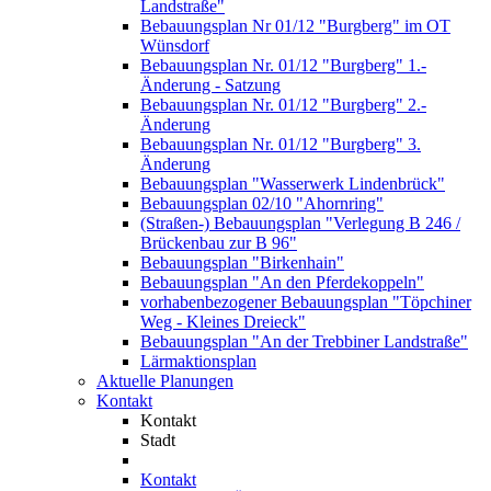
Landstraße"
Bebauungsplan Nr 01/12 "Burgberg" im OT
Wünsdorf
Bebauungsplan Nr. 01/12 "Burgberg" 1.-
Änderung - Satzung
Bebauungsplan Nr. 01/12 "Burgberg" 2.-
Änderung
Bebauungsplan Nr. 01/12 "Burgberg" 3.
Änderung
Bebauungsplan "Wasserwerk Lindenbrück"
Bebauungsplan 02/10 "Ahornring"
(Straßen-) Bebauungsplan "Verlegung B 246 /
Brückenbau zur B 96"
Bebauungsplan "Birkenhain"
Bebauungsplan "An den Pferdekoppeln"
vorhabenbezogener Bebauungsplan "Töpchiner
Weg - Kleines Dreieck"
Bebauungsplan "An der Trebbiner Landstraße"
Lärmaktionsplan
Aktuelle Planungen
Kontakt
Kontakt
Stadt
Kontakt