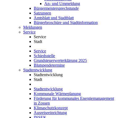
An- und Ummeldung
Bürgermeistersprechstunde
Satzungen
Amtsblatt und Stadtblatt
Bürgerbroschüre und Stadtinformation
Meldungen
Service
Service
Stadt
Service
Schiedsstelle
Grundsteuerwerterklärung 2025
Blutspendetermine
Stadtentwicklung
Stadtentwicklung
Stadt
Stadtentwicklung
Kommunale Wärmeplanung
Förderung für kommunales Energiemanagement
in Zossen
Klimaschutzkonzept
Ausreiseeinrichtung
INSEK