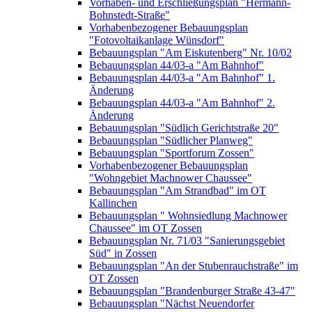
Vorhaben- und Erschließungsplan "Hermann-
Bohnstedt-Straße"
Vorhabenbezogener Bebauungsplan
"Fotovoltaikanlage Wünsdorf"
Bebauungsplan "Am Eiskutenberg" Nr. 10/02
Bebauungsplan 44/03-a "Am Bahnhof"
Bebauungsplan 44/03-a "Am Bahnhof" 1.
Änderung
Bebauungsplan 44/03-a "Am Bahnhof" 2.
Änderung
Bebauungsplan "Südlich Gerichtstraße 20"
Bebauungsplan "Südlicher Planweg"
Bebauungsplan "Sportforum Zossen"
Vorhabenbezogener Bebauungsplan
"Wohngebiet Machnower Chaussee"
Bebauungsplan "Am Strandbad" im OT
Kallinchen
Bebauungsplan " Wohnsiedlung Machnower
Chaussee" im OT Zossen
Bebauungsplan Nr. 71/03 "Sanierungsgebiet
Süd" in Zossen
Bebauungsplan "An der Stubenrauchstraße" im
OT Zossen
Bebauungsplan "Brandenburger Straße 43-47"
Bebauungsplan "Nächst Neuendorfer