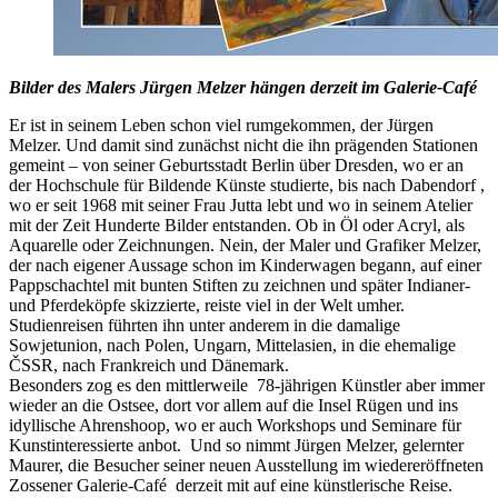
Bilder des Malers Jürgen Melzer hängen derzeit im Galerie-Café
Er ist in seinem Leben schon viel rumgekommen, der Jürgen
Melzer. Und damit sind zunächst nicht die ihn prägenden Stationen
gemeint – von seiner Geburtsstadt Berlin über Dresden, wo er an
der Hochschule für Bildende Künste studierte, bis nach Dabendorf ,
wo er seit 1968 mit seiner Frau Jutta lebt und wo in seinem Atelier
mit der Zeit Hunderte Bilder entstanden. Ob in Öl oder Acryl, als
Aquarelle oder Zeichnungen. Nein, der Maler und Grafiker Melzer,
der nach eigener Aussage schon im Kinderwagen begann, auf einer
Pappschachtel mit bunten Stiften zu zeichnen und später Indianer-
und Pferdeköpfe skizzierte, reiste viel in der Welt umher.
Studienreisen führten ihn unter anderem in die damalige
Sowjetunion, nach Polen, Ungarn, Mittelasien, in die ehemalige
ČSSR, nach Frankreich und Dänemark.
Besonders zog es den mittlerweile 78-jährigen Künstler aber immer
wieder an die Ostsee, dort vor allem auf die Insel Rügen und ins
idyllische Ahrenshoop, wo er auch Workshops und Seminare für
Kunstinteressierte anbot. Und so nimmt Jürgen Melzer, gelernter
Maurer, die Besucher seiner neuen Ausstellung im wiedereröffneten
Zossener Galerie-Café derzeit mit auf eine künstlerische Reise.