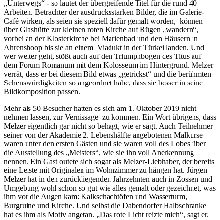
„Unterwegs“ - so lautet der übergreifende Titel für die rund 40
Arbeiten. Betrachter der ausdrucksstarken Bilder, die im Galerie-
Café wirken, als seien sie speziell dafür gemalt worden, können
über Glashütte zur kleinen roten Kirche auf Rügen „wandern“,
vorbei an der Klosterkirche bei Marienbad und den Häusern in
Ahrenshoop bis sie an einem Viadukt in der Türkei landen. Und
wer weiter geht, stößt auch auf den Triumphbogen des Titus auf
dem Forum Romanum mit dem Kolosseum im Hintergrund. Melzer
verrät, dass er bei diesem Bild etwas „getrickst“ und die berühmten
Sehenswürdigkeiten so angeordnet habe, dass sie besser in seine
Bildkomposition passen.
Mehr als 50 Besucher hatten es sich am 1. Oktober 2019 nicht
nehmen lassen, zur Vernissage zu kommen. Ein Wort übrigens, dass
Melzer eigentlich gar nicht so behagt, wie er sagt. Auch Teilnehmer
seiner von der Akademie 2. Lebenshälfte angebotenen Malkurse
waren unter den ersten Gästen und sie waren voll des Lobes über
die Ausstellung des „Meisters“, wie sie ihn voll Anerkennung
nennen. Ein Gast outete sich sogar als Melzer-Liebhaber, der bereits
eine Leiste mit Originalen im Wohnzimmer zu hängen hat. Jürgen
Melzer hat in den zurückliegenden Jahrzehnten auch in Zossen und
Umgebung wohl schon so gut wie alles gemalt oder gezeichnet, was
ihm vor die Augen kam: Kalkschachtöfen und Wasserturm,
Burgruine und Kirche. Und selbst die Dabendorfer Halbschranke
hat es ihm als Motiv angetan. „Das rote Licht reizte mich“, sagt er.