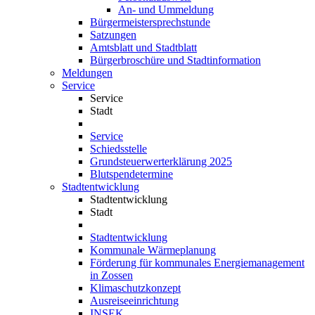
An- und Ummeldung
Bürgermeistersprechstunde
Satzungen
Amtsblatt und Stadtblatt
Bürgerbroschüre und Stadtinformation
Meldungen
Service
Service
Stadt
Service
Schiedsstelle
Grundsteuerwerterklärung 2025
Blutspendetermine
Stadtentwicklung
Stadtentwicklung
Stadt
Stadtentwicklung
Kommunale Wärmeplanung
Förderung für kommunales Energiemanagement
in Zossen
Klimaschutzkonzept
Ausreiseeinrichtung
INSEK