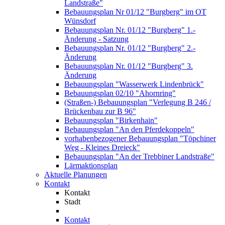
Landstraße"
Bebauungsplan Nr 01/12 "Burgberg" im OT
Wünsdorf
Bebauungsplan Nr. 01/12 "Burgberg" 1.-
Änderung - Satzung
Bebauungsplan Nr. 01/12 "Burgberg" 2.-
Änderung
Bebauungsplan Nr. 01/12 "Burgberg" 3.
Änderung
Bebauungsplan "Wasserwerk Lindenbrück"
Bebauungsplan 02/10 "Ahornring"
(Straßen-) Bebauungsplan "Verlegung B 246 /
Brückenbau zur B 96"
Bebauungsplan "Birkenhain"
Bebauungsplan "An den Pferdekoppeln"
vorhabenbezogener Bebauungsplan "Töpchiner
Weg - Kleines Dreieck"
Bebauungsplan "An der Trebbiner Landstraße"
Lärmaktionsplan
Aktuelle Planungen
Kontakt
Kontakt
Stadt
Kontakt