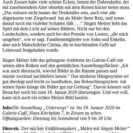
Auch Zossen habe viele schöne Ecken, betont der Dabendorfer, der
mit zunehmendem Alter ohnehin mit dem Reisen kürzer treten muss.
„Das müssen nicht immer die Denkmäler sein, auch eine alte
abgerissene rote Ziegelwand hat als Motiv ihren Reiz, und wenn
darauf noch ein violetter Schatten fällt . . .“ Jürgen Melzer liebt das
Spiel mit dem Licht auf seinen Bildern. Nicht nur bei den
Landschaften, sondern auch bei den Porträts von Leuten, „die mich
umgeben“, wie er sagt. Familienmitglieder wie Sohn und Enkelin,
aber auch Malschülerin Christa, die in leuchtendem Gelb auf
Leinwand festgehalten wurde.
Jürgen Melzer lobt das gelungene Ambiente im Galerie-Café mit
seinen alten Balken und den gemütlichen Ausstellungsflächen: „Ich
war auch überrascht, wieviel Bilder in die Räume passen und
musste zweimal nachliefern lassen.“ Das moderne Hängesystem sei
gut überlegt und leicht zu handhaben, das Beleuchtungssytem mit
seinen Spots bringe die Bilder gut zur Geltung“. Davon können sich
Besucher noch bis zum 18. Januar 2020 überzeugen. Und wer will,
kann sich auch ein echtes Melzer-Bild kaufen.
Info:
Die Ausstellung „Unterwegs“ ist bis 18. Januar 2020 im
Galerie-Café, Haus Kirchplatz 7, in Zossen zu sehen.
Öffnungszeiten: Dienstag bis Sonnabend von 9 bis 18 Uhr.
Hinweis
: Der nächste Einführungskurs „Malen mit Jürgen Melzer“