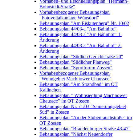
Vorhaben- und Erschließungsplan "Hermann-
Bohnstedt-Straße"
Vorhabenbezogener Bebauungsplan
"Fotovoltaikanlage Wünsdorf"
Bebauungsplan "Am Eiskutenberg" Nr. 10/02
Bebauungsplan 44/03-a "Am Bahnhof"
Bebauungsplan 44/03-a "Am Bahnhof" 1.
Änderung
Bebauungsplan 44/03-a "Am Bahnhof" 2.
Änderung
Bebauungsplan "Südlich Gerichtstraße 20"
Bebauungsplan "Südlicher Planweg"
Bebauungsplan "Sportforum Zossen"
Vorhabenbezogener Bebauungsplan
"Wohngebiet Machnower Chaussee"
Bebauungsplan "Am Strandbad" im OT
Kallinchen
Bebauungsplan " Wohnsiedlung Machnower
Chaussee" im OT Zossen
Bebauungsplan Nr. 71/03 "Sanierungsgebiet
Süd" in Zossen
Bebauungsplan "An der Stubenrauchstraße" im
OT Zossen
Bebauungsplan "Brandenburger Straße 43-47"
Bebauungsplan "Nächst Neuendorfer