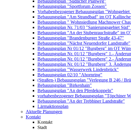
Bebauungsplan "Südlicher Planweg"
Bebauungsplan "Sportforum Zossen"
Vorhabenbezogener Bebauungsplan "Wohngebiet
Bebauungsplan "Am Strandbad" im OT Kallinche
Bebauungsplan " Wohnsiedlung Machnower Chau
Bebauungsplan Nr. 71/03 "Sanierungsgebiet Süd"
Bebauungsplan "An der Stubenrauchstraße" im O
Bebauungsplan "Brandenburger Straße 43-47"
Bebauungsplan "Nächst Neuendorfer Landstraße"
Bebauungsplan Nr 01/12 "Burgberg" im OT Wün
Bebauungsplan Nr. 01/12 "Burgberg" 1.- Änderun
Bebauungsplan Nr. 01/12 "Burgberg" 2.- Änderu
Bebauungsplan Nr. 01/12 "Burgberg" 3. Änderun
Bebauungsplan "Wasserwerk Lindenbrück"
Bebauungsplan 02/10 "Ahornring"
(Straßen-) Bebauungsplan "Verlegung B 246 / Br
Bebauungsplan "Birkenhain"
Bebauungsplan "An den Pferdekoppeln"
vorhabenbezogener Bebauungsplan "Töpchiner We
Bebauungsplan "An der Trebbiner Landstraße"
Lärmaktionsplan
Aktuelle Planungen
Kontakt
Kontakt
Stadt