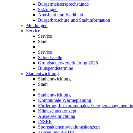
Bürgermeistersprechstunde
Satzungen
Amtsblatt und Stadtblatt
Bürgerbroschüre und Stadtinformation
Meldungen
Service
Service
Stadt
Service
Schiedsstelle
Grundsteuerwerterklärung 2025
Blutspendetermine
Stadtentwicklung
Stadtentwicklung
Stadt
Stadtentwicklung
Kommunale Wärmeplanung
Förderung für kommunales Energiemanagement i
Klimaschutzkonzept
Ausreiseeinrichtung
INSEK
Sportstättenentwicklungskonzept
Zossen und die DB