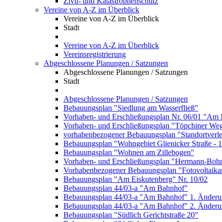
Zivil- und Katastrophenschutz
Vereine von A-Z im Überblick
Vereine von A-Z im Überblick
Stadt
Vereine von A-Z im Überblick
Vereinsregistrierung
Abgeschlossene Planungen / Satzungen
Abgeschlossene Planungen / Satzungen
Stadt
Abgeschlossene Planungen / Satzungen
Bebauungsplan "Siedlung am Wasserfließ"
Vorhaben- und Erschließungsplan Nr. 06/01 "Am 
Vorhaben- und Erschließungsplan "Töpchiner We
vorhabenbezogener Bebauungsplan "Standortverl
Bebauungsplan "Wohngebiet Glienicker Straße - 
Bebauungsplan "Wohnen am Zillebogen"
Vorhaben- und Erschließungsplan "Hermann-Bohn
Vorhabenbezogener Bebauungsplan "Fotovoltaika
Bebauungsplan "Am Eiskutenberg" Nr. 10/02
Bebauungsplan 44/03-a "Am Bahnhof"
Bebauungsplan 44/03-a "Am Bahnhof" 1. Änder
Bebauungsplan 44/03-a "Am Bahnhof" 2. Änder
Bebauungsplan "Südlich Gerichtstraße 20"