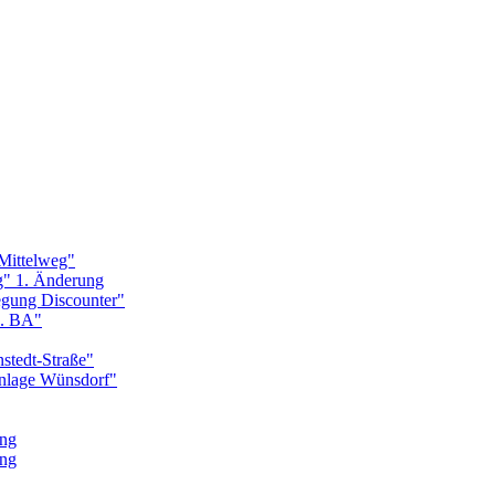
Mittelweg"
g" 1. Änderung
egung Discounter"
1. BA"
stedt-Straße"
nlage Wünsdorf"
ung
ung