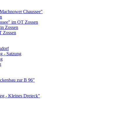
 Machnower Chaussee"
n
ssee" im OT Zossen
 in Zossen
T Zossen
sdorf
g - Satzung
ng
g
ückenbau zur B 96"
g - Kleines Dreieck"