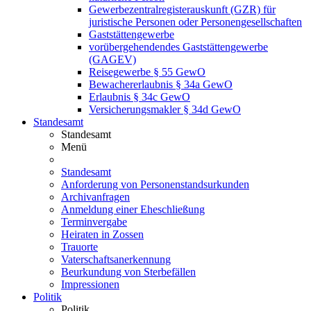
Gewerbezentralregisterauskunft (GZR) für
juristische Personen oder Personengesellschaften
Gaststättengewerbe
vorübergehendendes Gaststättengewerbe
(GAGEV)
Reisegewerbe § 55 GewO
Bewachererlaubnis § 34a GewO
Erlaubnis § 34c GewO
Versicherungsmakler § 34d GewO
Standesamt
Standesamt
Menü
Standesamt
Anforderung von Personenstandsurkunden
Archivanfragen
Anmeldung einer Eheschließung
Terminvergabe
Heiraten in Zossen
Trauorte
Vaterschaftsanerkennung
Beurkundung von Sterbefällen
Impressionen
Politik
Politik