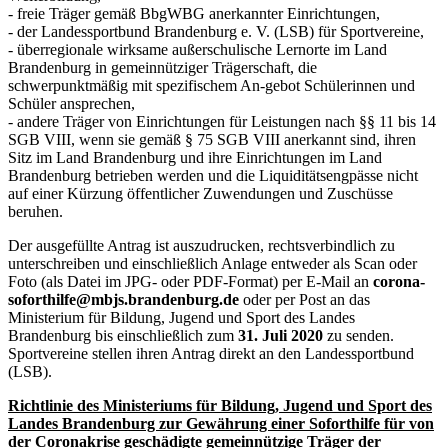
- freie Träger gemäß BbgWBG anerkannter Einrichtungen,
- der Landessportbund Brandenburg e. V. (LSB) für Sportvereine,
- überregionale wirksame außerschulische Lernorte im Land
Brandenburg in gemeinnütziger Trägerschaft, die
schwerpunktmäßig mit spezifischem An-gebot Schülerinnen und
Schüler ansprechen,
- andere Träger von Einrichtungen für Leistungen nach §§ 11 bis 14
SGB VIII, wenn sie gemäß § 75 SGB VIII anerkannt sind, ihren
Sitz im Land Brandenburg und ihre Einrichtungen im Land
Brandenburg betrieben werden und die Liquiditätsengpässe nicht
auf einer Kürzung öffentlicher Zuwendungen und Zuschüsse
beruhen.
Der ausgefüllte Antrag ist auszudrucken, rechtsverbindlich zu
unterschreiben und einschließlich Anlage entweder als Scan oder
Foto (als Datei im JPG- oder PDF-Format) per E-Mail an
corona-
soforthilfe@mbjs.brandenburg.de
oder per Post an das
Ministerium für Bildung, Jugend und Sport des Landes
Brandenburg bis einschließlich zum
31. Juli 2020
zu senden.
Sportvereine stellen ihren Antrag direkt an den Landessportbund
(LSB).
Richtlinie des Ministeriums für Bildung, Jugend und Sport des
Landes Brandenburg zur Gewährung einer Soforthilfe für von
der Coronakrise geschädigte gemeinnützige Träger der