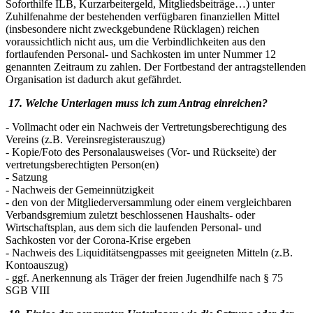
Soforthilfe ILB, Kurzarbeitergeld, Mitgliedsbeiträge…) unter
Zuhilfenahme der bestehenden verfügbaren finanziellen Mittel
(insbesondere nicht zweckgebundene Rücklagen) reichen
voraussichtlich nicht aus, um die Verbindlichkeiten aus den
fortlaufenden Personal- und Sachkosten im unter Nummer 12
genannten Zeitraum zu zahlen. Der Fortbestand der antragstellenden
Organisation ist dadurch akut gefährdet.
17. Welche Unterlagen muss ich zum Antrag einreichen?
- Vollmacht oder ein Nachweis der Vertretungsberechtigung des
Vereins (z.B. Vereinsregisterauszug)
- Kopie/Foto des Personalausweises (Vor- und Rückseite) der
vertretungsberechtigten Person(en)
- Satzung
- Nachweis der Gemeinnützigkeit
- den von der Mitgliederversammlung oder einem vergleichbaren
Verbandsgremium zuletzt beschlossenen Haushalts- oder
Wirtschaftsplan, aus dem sich die laufenden Personal- und
Sachkosten vor der Corona-Krise ergeben
- Nachweis des Liquiditätsengpasses mit geeigneten Mitteln (z.B.
Kontoauszug)
- ggf. Anerkennung als Träger der freien Jugendhilfe nach § 75
SGB VIII