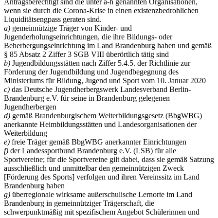
Antragsberechtigt sind die unter a-h genannten Organisationen,
wenn sie durch die Corona-Krise in einen existenzbedrohlichen
Liquiditätsengpass geraten sind.
a)
gemeinnützige Träger von Kinder- und
Jugenderholungseinrichtungen, die ihre Bildungs- oder
Beherbergungseinrichtung im Land Brandenburg haben und gemäß
§ 85 Absatz 2 Ziffer 3 SGB VIII überörtlich tätig sind
b)
Jugendbildungsstätten nach Ziffer 5.4.5. der Richtlinie zur
Förderung der Jugendbildung und Jugendbegegnung des
Ministeriums für Bildung, Jugend und Sport vom 10. Januar 2020
c)
das Deutsche Jugendherbergswerk Landesverband Berlin-
Brandenburg e.V. für seine in Brandenburg gelegenen
Jugendherbergen
d)
gemäß Brandenburgischem Weiterbildungsgesetz (BbgWBG)
anerkannte Heimbildungsstätten und Landesorganisationen der
Weiterbildung
e)
freie Träger gemäß BbgWBG anerkannter Einrichtungen
f)
der Landessportbund Brandenburg e.V. (LSB) für alle
Sportvereine; für die Sportvereine gilt dabei, dass sie gemäß Satzung
ausschließlich und unmittelbar den gemeinnützigen Zweck
[Förderung des Sports] verfolgen und ihren Vereinssitz im Land
Brandenburg haben
g)
überregionale wirksame außerschulische Lernorte im Land
Brandenburg in gemeinnütziger Trägerschaft, die
schwerpunktmäßig mit spezifischem Angebot Schülerinnen und