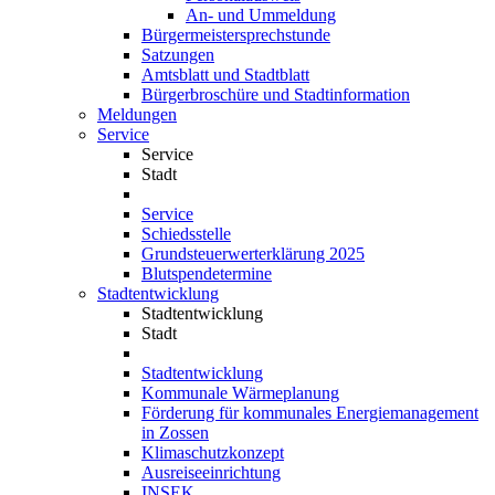
An- und Ummeldung
Bürgermeistersprechstunde
Satzungen
Amtsblatt und Stadtblatt
Bürgerbroschüre und Stadtinformation
Meldungen
Service
Service
Stadt
Service
Schiedsstelle
Grundsteuerwerterklärung 2025
Blutspendetermine
Stadtentwicklung
Stadtentwicklung
Stadt
Stadtentwicklung
Kommunale Wärmeplanung
Förderung für kommunales Energiemanagement
in Zossen
Klimaschutzkonzept
Ausreiseeinrichtung
INSEK