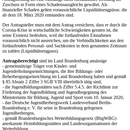
Zuschuss in Form eines Schadensausgleichs gewährt. Als
finanzieller Schaden gelten voraussichtliche Liquiditätsengpässe, die
ab dem 18. März 2020 entstanden sind.
Der Antragsteller muss mit dem Antrag versichern, dass er durch die
Corona-Krise in wirtschaftliche Schwierigkeiten geraten ist, die
seine Existenz bedrohen, weil die fortlaufenden Einnahmen
voraussichtlich nicht ausreichen, um die Verbindlichkeiten aus den
fortlaufenden Personal- und Sachkosten in dem genannten Zeitraum
zu zahlen (Liquiditätsengpass).
Antragsberechtigt
sind im Land Brandenburg ansässige
- gemeinnützige Träger von Kinder- und
Jugenderholungseinrichtungen, die ihre Bildungs- oder
Beherbergungseinrichtung im Land Brandenburg haben und gemäß
§ 85 Absatz 2 Ziffer 3 SGB VIII überörtlich tätig sind,
- die Jugendbildungsstätten nach Ziffer 5.4.5. der Richtlinie zur
Förderung der Jugendbildung und Jugendbegegnung des
Ministeriums für Bildung, Jugend und Sport vom 10. Januar 2020,
- das Deutsche Jugendherbergswerk Landesverband Berlin-
Brandenburg e. V. für seine in Brandenburg gelegenen
Jugendherbergen,
- gemäß Brandenburgisches Weiterbildungsgesetz (BbgWBG)
anerkannte Heimbildungsstätten und Landesorganisationen der
Weiterbildung,