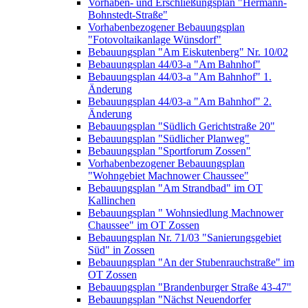
Vorhaben- und Erschließungsplan "Hermann-
Bohnstedt-Straße"
Vorhabenbezogener Bebauungsplan
"Fotovoltaikanlage Wünsdorf"
Bebauungsplan "Am Eiskutenberg" Nr. 10/02
Bebauungsplan 44/03-a "Am Bahnhof"
Bebauungsplan 44/03-a "Am Bahnhof" 1.
Änderung
Bebauungsplan 44/03-a "Am Bahnhof" 2.
Änderung
Bebauungsplan "Südlich Gerichtstraße 20"
Bebauungsplan "Südlicher Planweg"
Bebauungsplan "Sportforum Zossen"
Vorhabenbezogener Bebauungsplan
"Wohngebiet Machnower Chaussee"
Bebauungsplan "Am Strandbad" im OT
Kallinchen
Bebauungsplan " Wohnsiedlung Machnower
Chaussee" im OT Zossen
Bebauungsplan Nr. 71/03 "Sanierungsgebiet
Süd" in Zossen
Bebauungsplan "An der Stubenrauchstraße" im
OT Zossen
Bebauungsplan "Brandenburger Straße 43-47"
Bebauungsplan "Nächst Neuendorfer