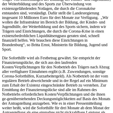
der Weiterbildung und des Sports zur Überwindung von
existenzgefährdenden Notlagen, die durch die Coronakrise
entstanden sind, verständigt. Dafür stellt die Landesregierung
insgesamt 10 Millionen Euro für drei Monate zur Verfügung. „Wir
wollen die Infrastruktur im Bereich der Bildung, der Kinder- und
Jugendhilfe, der Weiterbildung und des Sports sichern, indem wir
Trägern und Einrichtungen, die durch die Corona-Krise in einen
existenzbedrohlichen Liquiditätsengpass geraten sind, schnell
finanziell helfen. Wir brauchen diese Einrichtungen in
Brandenburg“, so Britta Ernst, Ministerin für Bildung, Jugend und
Sport.
Die Soforthilfe wird als Festbetrag gewährt. Sie entspricht der
Finanzierungslücke, die sich aus den laufenden
Kosten/Verpflichtungen für den Notbetrieb des Trägers nach Abzug
aller verfügbarer Einnahmen ergibt (z.B. Zuwendungen, sonstige
Corona-Soforthilfen, Kurzarbeitergeld). Als Notbetrieb ist der vom
regulären Betrieb abweichende und in der Regel auf ein Minimum
zum Erhalt der Existenz eingeschränkte Betrieb zu verstehen. Zur
Ermittlung der Finanzierungslücke sind alle im Rahmen des
Notbetriebs erforderlichen Kosten/Verpflichtungen und die ihnen
ge-genüberstehenden Deckungsmöglichkeiten auf Basis des Monats
der Antragstellung anzugeben. Wie es in einer Pressemitteilung
weiter heißt, wird die Soforthilfe für drei Monate ab dem Monat der
Antragstellung als eine einmalige nicht rückzahlbare Leistung als