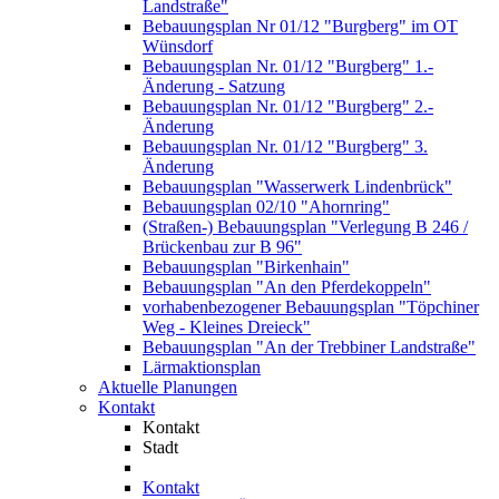
Landstraße"
Bebauungsplan Nr 01/12 "Burgberg" im OT
Wünsdorf
Bebauungsplan Nr. 01/12 "Burgberg" 1.-
Änderung - Satzung
Bebauungsplan Nr. 01/12 "Burgberg" 2.-
Änderung
Bebauungsplan Nr. 01/12 "Burgberg" 3.
Änderung
Bebauungsplan "Wasserwerk Lindenbrück"
Bebauungsplan 02/10 "Ahornring"
(Straßen-) Bebauungsplan "Verlegung B 246 /
Brückenbau zur B 96"
Bebauungsplan "Birkenhain"
Bebauungsplan "An den Pferdekoppeln"
vorhabenbezogener Bebauungsplan "Töpchiner
Weg - Kleines Dreieck"
Bebauungsplan "An der Trebbiner Landstraße"
Lärmaktionsplan
Aktuelle Planungen
Kontakt
Kontakt
Stadt
Kontakt