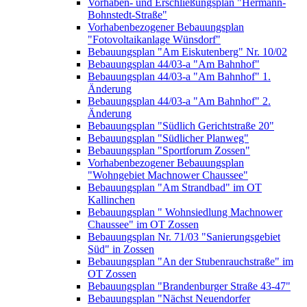
Vorhaben- und Erschließungsplan "Hermann-
Bohnstedt-Straße"
Vorhabenbezogener Bebauungsplan
"Fotovoltaikanlage Wünsdorf"
Bebauungsplan "Am Eiskutenberg" Nr. 10/02
Bebauungsplan 44/03-a "Am Bahnhof"
Bebauungsplan 44/03-a "Am Bahnhof" 1.
Änderung
Bebauungsplan 44/03-a "Am Bahnhof" 2.
Änderung
Bebauungsplan "Südlich Gerichtstraße 20"
Bebauungsplan "Südlicher Planweg"
Bebauungsplan "Sportforum Zossen"
Vorhabenbezogener Bebauungsplan
"Wohngebiet Machnower Chaussee"
Bebauungsplan "Am Strandbad" im OT
Kallinchen
Bebauungsplan " Wohnsiedlung Machnower
Chaussee" im OT Zossen
Bebauungsplan Nr. 71/03 "Sanierungsgebiet
Süd" in Zossen
Bebauungsplan "An der Stubenrauchstraße" im
OT Zossen
Bebauungsplan "Brandenburger Straße 43-47"
Bebauungsplan "Nächst Neuendorfer