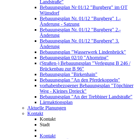
Landstraße"
Bebauungsplan Nr 01/12 "Burgberg" im OT
Wünsdorf
Bebauungsplan Nr. 01/12 "Burgberg" 1.-
Änderung - Satzung
Bebauungsplan Nr. 01/12 "Burgberg" 2.-
Änderung
Bebauungsplan Nr. 01/12 "Burgberg" 3.
Änderung
Bebauungsplan "Wasserwerk Lindenbrück"
Bebauungsplan 02/10 "Ahornring"
(Straßen-) Bebauungsplan "Verlegung B 246 /
Brückenbau zur B 96"
Bebauungsplan "Birkenhain"
Bebauungsplan "An den Pferdekoppeln"
vorhabenbezogener Bebauungsplan "Töpchiner
Weg - Kleines Dreieck"
Bebauungsplan "An der Trebbiner Landstraße"
Lärmaktionsplan
Aktuelle Planungen
Kontakt
Kontakt
Stadt
Kontakt