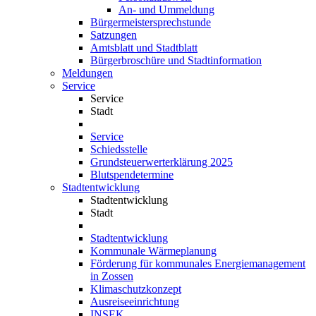
An- und Ummeldung
Bürgermeistersprechstunde
Satzungen
Amtsblatt und Stadtblatt
Bürgerbroschüre und Stadtinformation
Meldungen
Service
Service
Stadt
Service
Schiedsstelle
Grundsteuerwerterklärung 2025
Blutspendetermine
Stadtentwicklung
Stadtentwicklung
Stadt
Stadtentwicklung
Kommunale Wärmeplanung
Förderung für kommunales Energiemanagement
in Zossen
Klimaschutzkonzept
Ausreiseeinrichtung
INSEK