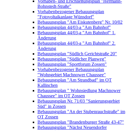
Vorhaben- und Erschließungsplan "Hermann-
Bohnstedt-Straße"
Vorhabenbezogener Bebauungsplan
"Fotovoltaikanlage Wünsdorf"
Bebauungsplan "Am Eiskutenberg" Nr. 10/02
Bebauungsplan 44/03-a "Am Bahnhof"
Bebauungsplan 44/03-a "Am Bahnhof" 1.
Änderung
Bebauungsplan 44/03-a "Am Bahnhof" 2.
Änderung
Bebauungsplan "Südlich Gerichtstraße 20"
Bebauungsplan "Südlicher Planweg"
Bebauungsplan "Sportforum Zossen"
Vorhabenbezogener Bebauungsplan
"Wohngebiet Machnower Chaussee"
Bebauungsplan "Am Strandbad" im OT
Kallinchen
Bebauungsplan " Wohnsiedlung Machnower
Chaussee" im OT Zossen
Bebauungsplan Nr. 71/03 "Sanierungsgebiet
Süd" in Zossen
Bebauungsplan "An der Stubenrauchstraße" im
OT Zossen
Bebauungsplan "Brandenburger Straße 43-47"
Bebauungsplan "Nächst Neuendorfer