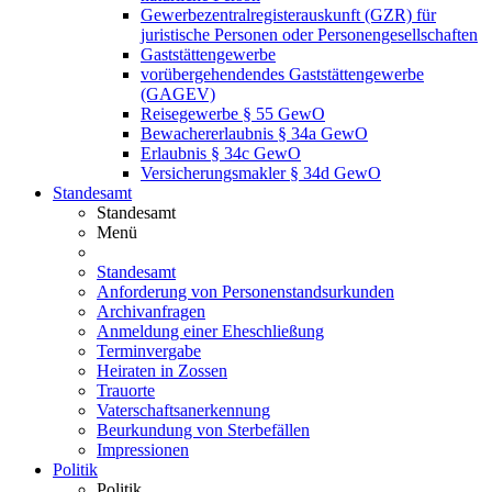
Gewerbezentralregisterauskunft (GZR) für
juristische Personen oder Personengesellschaften
Gaststättengewerbe
vorübergehendendes Gaststättengewerbe
(GAGEV)
Reisegewerbe § 55 GewO
Bewachererlaubnis § 34a GewO
Erlaubnis § 34c GewO
Versicherungsmakler § 34d GewO
Standesamt
Standesamt
Menü
Standesamt
Anforderung von Personenstandsurkunden
Archivanfragen
Anmeldung einer Eheschließung
Terminvergabe
Heiraten in Zossen
Trauorte
Vaterschaftsanerkennung
Beurkundung von Sterbefällen
Impressionen
Politik
Politik