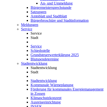
An- und Ummeldung
Bürgermeistersprechstunde
Satzungen
Amtsblatt und Stadtblatt
Bürgerbroschüre und Stadtinformation
Meldungen
Service
Service
Stadt
Service
Schiedsstelle
Grundsteuerwerterklärung 2025
Blutspendetermine
Stadtentwicklung
Stadtentwicklung
Stadt
Stadtentwicklung
Kommunale Wärmeplanung
Förderung für kommunales Energiemanagement
in Zossen
Klimaschutzkonzept
Ausreiseeinrichtung
INSEK