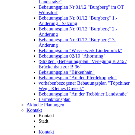
Landstraße"
Bebauungsplan Nr 01/12 "Burgberg" im OT
Wünsdorf
Bebauungsplan Nr. 01/12 "Burgberg" 1.-
Änderung - Satzung
Bebauungsplan Nr. 01/12 "Burgberg" 2.-
Änderung
Bebauungsplan Nr. 01/12 "Burgberg" 3.
Änderung
Bebauungsplan "Wasserwerk Lindenbrück"
Bebauungsplan 02/10 "Ahornring"
(Straßen-) Bebauungsplan "Verlegung B 246 /
Brückenbau zur B 96"
Bebauungsplan "Birkenhain"
Bebauungsplan "An den Pferdekoppeln"
vorhabenbezogener Bebauungsplan "Töpchiner
Weg - Kleines Dreieck"
Bebauungsplan "An der Trebbiner Landstraße"
Lärmaktionsplan
Aktuelle Planungen
Kontakt
Kontakt
Stadt
Kontakt