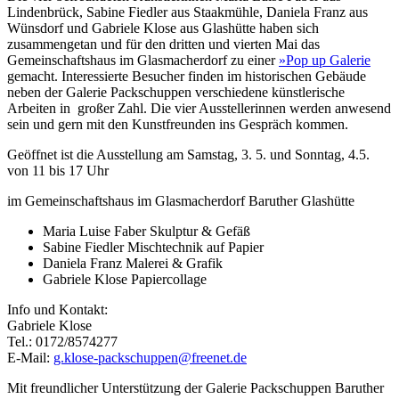
Lindenbrück, Sabine Fiedler aus Staakmühle, Daniela Franz aus
Wünsdorf und Gabriele Klose aus Glashütte haben sich
zusammengetan und für den dritten und vierten Mai das
Gemeinschaftshaus im Glasmacherdorf zu einer
»Pop up Galerie
gemacht. Interessierte Besucher finden im historischen Gebäude
neben der Galerie Packschuppen verschiedene künstlerische
Arbeiten in großer Zahl. Die vier Ausstellerinnen werden anwesend
sein und gern mit den Kunstfreunden ins Gespräch kommen.
Geöffnet ist die Ausstellung am Samstag, 3. 5. und Sonntag, 4.5.
von 11 bis 17 Uhr
im Gemeinschaftshaus im Glasmacherdorf Baruther Glashütte
Maria Luise Faber Skulptur & Gefäß
Sabine Fiedler Mischtechnik auf Papier
Daniela Franz Malerei & Grafik
Gabriele Klose Papiercollage
Info und Kontakt:
Gabriele Klose
Tel.: 0172/8574277
E-Mail:
g.klose-packschuppen@freenet.de
Mit freundlicher Unterstützung der Galerie Packschuppen Baruther