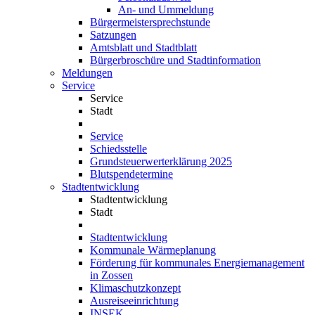
An- und Ummeldung
Bürgermeistersprechstunde
Satzungen
Amtsblatt und Stadtblatt
Bürgerbroschüre und Stadtinformation
Meldungen
Service
Service
Stadt
Service
Schiedsstelle
Grundsteuerwerterklärung 2025
Blutspendetermine
Stadtentwicklung
Stadtentwicklung
Stadt
Stadtentwicklung
Kommunale Wärmeplanung
Förderung für kommunales Energiemanagement
in Zossen
Klimaschutzkonzept
Ausreiseeinrichtung
INSEK