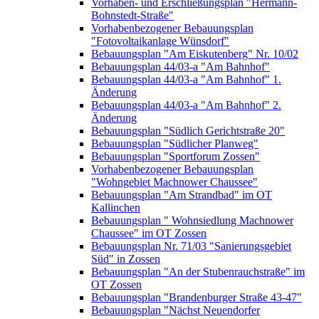
Vorhaben- und Erschließungsplan "Hermann-
Bohnstedt-Straße"
Vorhabenbezogener Bebauungsplan
"Fotovoltaikanlage Wünsdorf"
Bebauungsplan "Am Eiskutenberg" Nr. 10/02
Bebauungsplan 44/03-a "Am Bahnhof"
Bebauungsplan 44/03-a "Am Bahnhof" 1.
Änderung
Bebauungsplan 44/03-a "Am Bahnhof" 2.
Änderung
Bebauungsplan "Südlich Gerichtstraße 20"
Bebauungsplan "Südlicher Planweg"
Bebauungsplan "Sportforum Zossen"
Vorhabenbezogener Bebauungsplan
"Wohngebiet Machnower Chaussee"
Bebauungsplan "Am Strandbad" im OT
Kallinchen
Bebauungsplan " Wohnsiedlung Machnower
Chaussee" im OT Zossen
Bebauungsplan Nr. 71/03 "Sanierungsgebiet
Süd" in Zossen
Bebauungsplan "An der Stubenrauchstraße" im
OT Zossen
Bebauungsplan "Brandenburger Straße 43-47"
Bebauungsplan "Nächst Neuendorfer