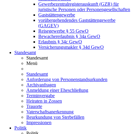
Gewerbezentralregisterauskunft (GZR) für
juristische Personen oder Personengesellschaften
Gaststättengewerbe
vorübergehendendes Gaststättengewerbe
(GAGEV)
Reisegewerbe § 55 GewO
Bewachererlaubnis § 34a GewO
Erlaubnis § 34c GewO
Versicherungsmakler § 34d GewO
Standesamt
Standesamt
Menü
Standesamt
Anforderung von Personenstandsurkunden
Archivanfragen
Anmeldung einer Eheschließung
Terminvergabe
Heiraten in Zossen
Trauorte
Vaterschaftsanerkennung
Beurkundung von Sterbefällen
Impressionen
Politik
Politik