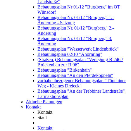
Landstraße"
Bebauungsplan Nr 01/12 "Burgberg" im OT
Wünsdorf
Bebauungsplan Nr. 01/12 "Burgberg" 1.-
Änderung - Satzung
Bebauungsplan Nr. 01/12 "Burgberg" 2.-
Änderung
Bebauungsplan Nr. 01/12 "Burgberg" 3.
Änderung
Bebauungsplan "Wasserwerk Lindenbrück"
Bebauungsplan 02/10 "Ahornring"
(Straßen-) Bebauungsplan "Verlegung B 246 /
Brückenbau zur B 96"
Bebauungsplan "Birkenhain"
Bebauungsplan "An den Pferdekoppeln"
vorhabenbezogener Bebauungsplan "Töpchiner
Weg - Kleines Dreieck"
Bebauungsplan "An der Trebbiner Landstraße"
Lärmaktionsplan
Aktuelle Planungen
Kontakt
Kontakt
Stadt
Kontakt