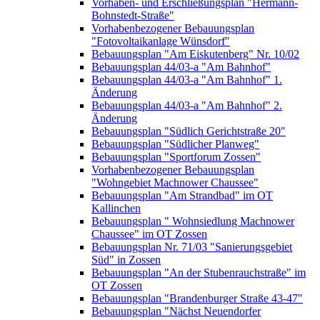
Vorhaben- und Erschließungsplan "Hermann-
Bohnstedt-Straße"
Vorhabenbezogener Bebauungsplan
"Fotovoltaikanlage Wünsdorf"
Bebauungsplan "Am Eiskutenberg" Nr. 10/02
Bebauungsplan 44/03-a "Am Bahnhof"
Bebauungsplan 44/03-a "Am Bahnhof" 1.
Änderung
Bebauungsplan 44/03-a "Am Bahnhof" 2.
Änderung
Bebauungsplan "Südlich Gerichtstraße 20"
Bebauungsplan "Südlicher Planweg"
Bebauungsplan "Sportforum Zossen"
Vorhabenbezogener Bebauungsplan
"Wohngebiet Machnower Chaussee"
Bebauungsplan "Am Strandbad" im OT
Kallinchen
Bebauungsplan " Wohnsiedlung Machnower
Chaussee" im OT Zossen
Bebauungsplan Nr. 71/03 "Sanierungsgebiet
Süd" in Zossen
Bebauungsplan "An der Stubenrauchstraße" im
OT Zossen
Bebauungsplan "Brandenburger Straße 43-47"
Bebauungsplan "Nächst Neuendorfer