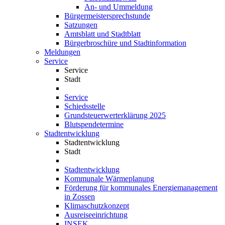
An- und Ummeldung
Bürgermeistersprechstunde
Satzungen
Amtsblatt und Stadtblatt
Bürgerbroschüre und Stadtinformation
Meldungen
Service
Service
Stadt
Service
Schiedsstelle
Grundsteuerwerterklärung 2025
Blutspendetermine
Stadtentwicklung
Stadtentwicklung
Stadt
Stadtentwicklung
Kommunale Wärmeplanung
Förderung für kommunales Energiemanagement
in Zossen
Klimaschutzkonzept
Ausreiseeinrichtung
INSEK