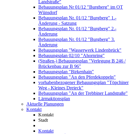
Landstraße"
Bebauungsplan Nr 01/12 "Burgberg" im OT
Wünsdorf
Bebauungsplan Nr. 01/12 "Burgberg" 1.-
Änderung - Satzung
Bebauungsplan Nr. 01/12 "Burgberg" 2.-
Änderung
Bebauungsplan Nr. 01/12 "Burgberg" 3.
Änderung
Bebauungsplan "Wasserwerk Lindenbrück"
Bebauungsplan 02/10 "Ahornring"
(Straßen-) Bebauungsplan "Verlegung B 246 /
Brückenbau zur B 96"
Bebauungsplan "Birkenhain"
Bebauungsplan "An den Pferdekoppeln"
vorhabenbezogener Bebauungsplan "Töpchiner
Weg - Kleines Dreieck"
Bebauungsplan "An der Trebbiner Landstraße"
Lärmaktionsplan
Aktuelle Planungen
Kontakt
Kontakt
Stadt
Kontakt