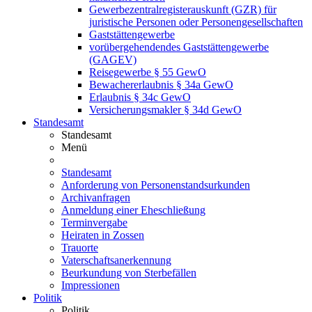
Gewerbezentralregisterauskunft (GZR) für
juristische Personen oder Personengesellschaften
Gaststättengewerbe
vorübergehendendes Gaststättengewerbe
(GAGEV)
Reisegewerbe § 55 GewO
Bewachererlaubnis § 34a GewO
Erlaubnis § 34c GewO
Versicherungsmakler § 34d GewO
Standesamt
Standesamt
Menü
Standesamt
Anforderung von Personenstandsurkunden
Archivanfragen
Anmeldung einer Eheschließung
Terminvergabe
Heiraten in Zossen
Trauorte
Vaterschaftsanerkennung
Beurkundung von Sterbefällen
Impressionen
Politik
Politik