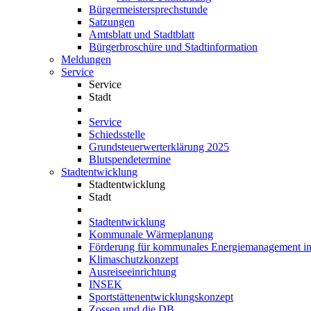
Bürgermeistersprechstunde
Satzungen
Amtsblatt und Stadtblatt
Bürgerbroschüre und Stadtinformation
Meldungen
Service
Service
Stadt
Service
Schiedsstelle
Grundsteuerwerterklärung 2025
Blutspendetermine
Stadtentwicklung
Stadtentwicklung
Stadt
Stadtentwicklung
Kommunale Wärmeplanung
Förderung für kommunales Energiemanagement i
Klimaschutzkonzept
Ausreiseeinrichtung
INSEK
Sportstättenentwicklungskonzept
Zossen und die DB