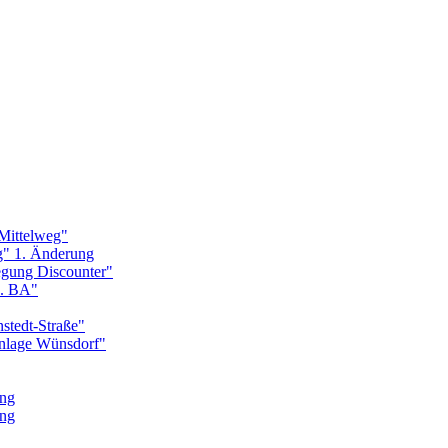
Mittelweg"
g" 1. Änderung
egung Discounter"
1. BA"
stedt-Straße"
nlage Wünsdorf"
ung
ung