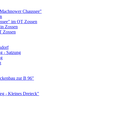
 Machnower Chaussee"
n
ssee" im OT Zossen
 in Zossen
T Zossen
sdorf
g - Satzung
ng
g
ückenbau zur B 96"
g - Kleines Dreieck"