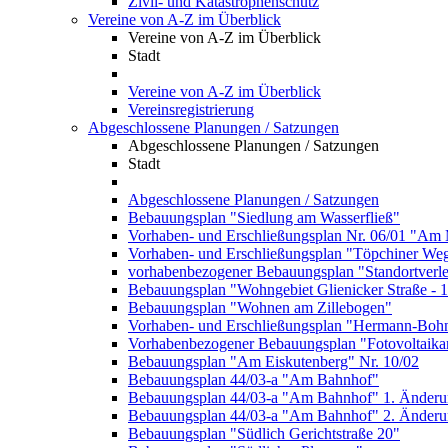
Zivil- und Katastrophenschutz
Vereine von A-Z im Überblick
Vereine von A-Z im Überblick
Stadt
Vereine von A-Z im Überblick
Vereinsregistrierung
Abgeschlossene Planungen / Satzungen
Abgeschlossene Planungen / Satzungen
Stadt
Abgeschlossene Planungen / Satzungen
Bebauungsplan "Siedlung am Wasserfließ"
Vorhaben- und Erschließungsplan Nr. 06/01 "Am 
Vorhaben- und Erschließungsplan "Töpchiner We
vorhabenbezogener Bebauungsplan "Standortverl
Bebauungsplan "Wohngebiet Glienicker Straße - 
Bebauungsplan "Wohnen am Zillebogen"
Vorhaben- und Erschließungsplan "Hermann-Bohn
Vorhabenbezogener Bebauungsplan "Fotovoltaika
Bebauungsplan "Am Eiskutenberg" Nr. 10/02
Bebauungsplan 44/03-a "Am Bahnhof"
Bebauungsplan 44/03-a "Am Bahnhof" 1. Änder
Bebauungsplan 44/03-a "Am Bahnhof" 2. Änder
Bebauungsplan "Südlich Gerichtstraße 20"