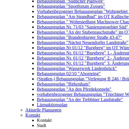
Bebauungsplan "Südlicher Planweg"
Bebauungsplan "Sportforum Zossen"
Vorhabenbezogener Bebauungsplan "Wohngebiet
Bebauungsplan "Am Strandbad" im OT Kallinche
Bebauungsplan " Wohnsiedlung Machnower Chau
Bebauungsplan Nr. 71/03 "Sanierungsgebiet Süd"
Bebauungsplan "An der Stubenrauchstraße" im O
Bebauungsplan "Brandenburger Straße 43-47"
Bebauungsplan "Nächst Neuendorfer Landstraße"
Bebauungsplan Nr 01/12 "Burgberg" im OT Wün
Bebauungsplan Nr. 01/12 "Burgberg" 1.- Änderun
Bebauungsplan Nr. 01/12 "Burgberg" 2.- Änderu
Bebauungsplan Nr. 01/12 "Burgberg" 3. Änderun
Bebauungsplan "Wasserwerk Lindenbrück"
Bebauungsplan 02/10 "Ahornring"
(Straßen-) Bebauungsplan "Verlegung B 246 / Br
Bebauungsplan "Birkenhain"
Bebauungsplan "An den Pferdekoppeln"
vorhabenbezogener Bebauungsplan "Töpchiner We
Bebauungsplan "An der Trebbiner Landstraße"
Lärmaktionsplan
Aktuelle Planungen
Kontakt
Kontakt
Stadt