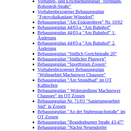
Vorhaben- und Erschließungsplan "Hermann-
Bohnstedt-Straße"
Vorhabenbezogener Bebauungsplan
"Fotovoltaikanlage Wünsdorf"
Bebauungsplan "Am Eiskutenberg" Nr. 10/02
Bebauungsplan 44/03-a "Am Bahnhof"
Bebauungsplan 44/03-a "Am Bahnhof" 1.
Änderung
Bebauungsplan 44/03-a "Am Bahnhof" 2.
Änderung
Bebauungsplan "Südlich Gerichtstraße 20"
Bebauungsplan "Südlicher Planweg"
Bebauungsplan "Sportforum Zossen"
Vorhabenbezogener Bebauungsplan
"Wohngebiet Machnower Chaussee"
Bebauungsplan "Am Strandbad" im OT
Kallinchen
Bebauungsplan " Wohnsiedlung Machnower
Chaussee" im OT Zossen
Bebauungsplan Nr. 71/03 "Sanierungsgebiet
Süd" in Zossen
Bebauungsplan "An der Stubenrauchstraße" im
OT Zossen
Bebauungsplan "Brandenburger Straße 43-47"
Bebauungsplan "Nächst Neuendorfer