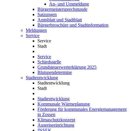
An- und Ummeldung
Bürgermeistersprechstunde
Satzungen
Amtsblatt und Stadtblatt
Bürgerbroschüre und Stadtinformation
Meldungen
Service
Service
Stadt
Service
Schiedsstelle
Grundsteuerwerterklärung 2025
Blutspendetermine
Stadtentwicklung
Stadtentwicklung
Stadt
Stadtentwicklung
Kommunale Wärmeplanung
Förderung für kommunales Energiemanagement
in Zossen
Klimaschutzkonzept
Ausreiseeinrichtung
INSEK