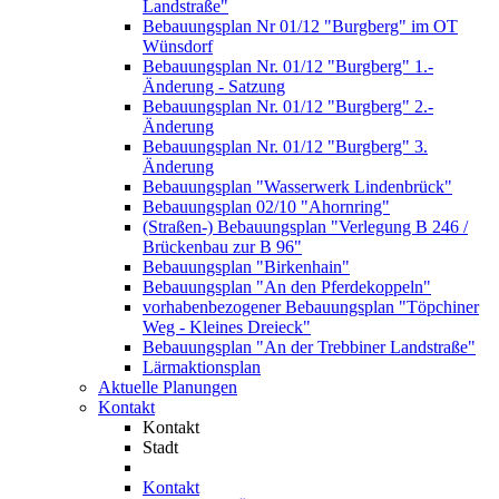
Landstraße"
Bebauungsplan Nr 01/12 "Burgberg" im OT
Wünsdorf
Bebauungsplan Nr. 01/12 "Burgberg" 1.-
Änderung - Satzung
Bebauungsplan Nr. 01/12 "Burgberg" 2.-
Änderung
Bebauungsplan Nr. 01/12 "Burgberg" 3.
Änderung
Bebauungsplan "Wasserwerk Lindenbrück"
Bebauungsplan 02/10 "Ahornring"
(Straßen-) Bebauungsplan "Verlegung B 246 /
Brückenbau zur B 96"
Bebauungsplan "Birkenhain"
Bebauungsplan "An den Pferdekoppeln"
vorhabenbezogener Bebauungsplan "Töpchiner
Weg - Kleines Dreieck"
Bebauungsplan "An der Trebbiner Landstraße"
Lärmaktionsplan
Aktuelle Planungen
Kontakt
Kontakt
Stadt
Kontakt