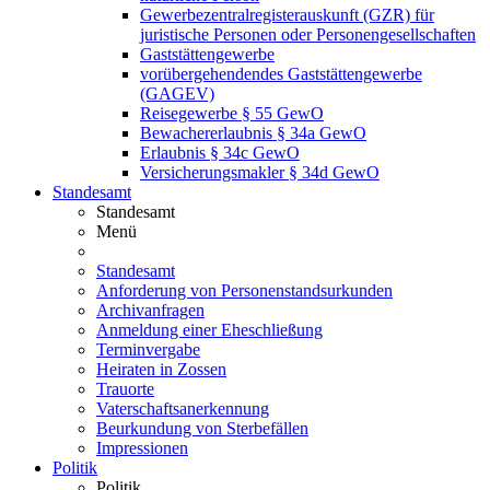
Gewerbezentralregisterauskunft (GZR) für
juristische Personen oder Personengesellschaften
Gaststättengewerbe
vorübergehendendes Gaststättengewerbe
(GAGEV)
Reisegewerbe § 55 GewO
Bewachererlaubnis § 34a GewO
Erlaubnis § 34c GewO
Versicherungsmakler § 34d GewO
Standesamt
Standesamt
Menü
Standesamt
Anforderung von Personenstandsurkunden
Archivanfragen
Anmeldung einer Eheschließung
Terminvergabe
Heiraten in Zossen
Trauorte
Vaterschaftsanerkennung
Beurkundung von Sterbefällen
Impressionen
Politik
Politik