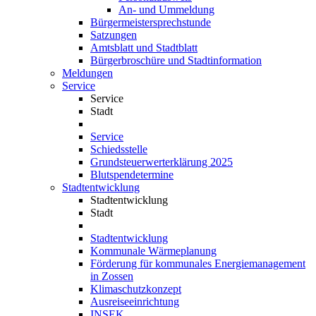
An- und Ummeldung
Bürgermeistersprechstunde
Satzungen
Amtsblatt und Stadtblatt
Bürgerbroschüre und Stadtinformation
Meldungen
Service
Service
Stadt
Service
Schiedsstelle
Grundsteuerwerterklärung 2025
Blutspendetermine
Stadtentwicklung
Stadtentwicklung
Stadt
Stadtentwicklung
Kommunale Wärmeplanung
Förderung für kommunales Energiemanagement
in Zossen
Klimaschutzkonzept
Ausreiseeinrichtung
INSEK