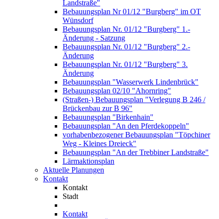
Landstraße"
Bebauungsplan Nr 01/12 "Burgberg" im OT
Wünsdorf
Bebauungsplan Nr. 01/12 "Burgberg" 1.-
Änderung - Satzung
Bebauungsplan Nr. 01/12 "Burgberg" 2.-
Änderung
Bebauungsplan Nr. 01/12 "Burgberg" 3.
Änderung
Bebauungsplan "Wasserwerk Lindenbrück"
Bebauungsplan 02/10 "Ahornring"
(Straßen-) Bebauungsplan "Verlegung B 246 /
Brückenbau zur B 96"
Bebauungsplan "Birkenhain"
Bebauungsplan "An den Pferdekoppeln"
vorhabenbezogener Bebauungsplan "Töpchiner
Weg - Kleines Dreieck"
Bebauungsplan "An der Trebbiner Landstraße"
Lärmaktionsplan
Aktuelle Planungen
Kontakt
Kontakt
Stadt
Kontakt