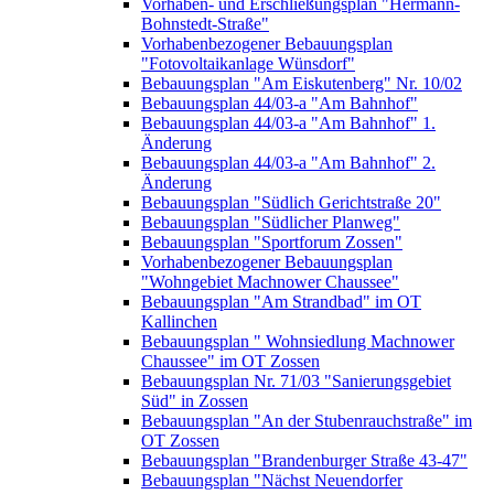
Vorhaben- und Erschließungsplan "Hermann-
Bohnstedt-Straße"
Vorhabenbezogener Bebauungsplan
"Fotovoltaikanlage Wünsdorf"
Bebauungsplan "Am Eiskutenberg" Nr. 10/02
Bebauungsplan 44/03-a "Am Bahnhof"
Bebauungsplan 44/03-a "Am Bahnhof" 1.
Änderung
Bebauungsplan 44/03-a "Am Bahnhof" 2.
Änderung
Bebauungsplan "Südlich Gerichtstraße 20"
Bebauungsplan "Südlicher Planweg"
Bebauungsplan "Sportforum Zossen"
Vorhabenbezogener Bebauungsplan
"Wohngebiet Machnower Chaussee"
Bebauungsplan "Am Strandbad" im OT
Kallinchen
Bebauungsplan " Wohnsiedlung Machnower
Chaussee" im OT Zossen
Bebauungsplan Nr. 71/03 "Sanierungsgebiet
Süd" in Zossen
Bebauungsplan "An der Stubenrauchstraße" im
OT Zossen
Bebauungsplan "Brandenburger Straße 43-47"
Bebauungsplan "Nächst Neuendorfer