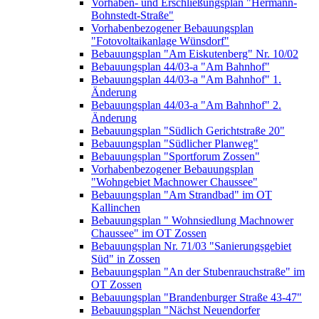
Vorhaben- und Erschließungsplan "Hermann-
Bohnstedt-Straße"
Vorhabenbezogener Bebauungsplan
"Fotovoltaikanlage Wünsdorf"
Bebauungsplan "Am Eiskutenberg" Nr. 10/02
Bebauungsplan 44/03-a "Am Bahnhof"
Bebauungsplan 44/03-a "Am Bahnhof" 1.
Änderung
Bebauungsplan 44/03-a "Am Bahnhof" 2.
Änderung
Bebauungsplan "Südlich Gerichtstraße 20"
Bebauungsplan "Südlicher Planweg"
Bebauungsplan "Sportforum Zossen"
Vorhabenbezogener Bebauungsplan
"Wohngebiet Machnower Chaussee"
Bebauungsplan "Am Strandbad" im OT
Kallinchen
Bebauungsplan " Wohnsiedlung Machnower
Chaussee" im OT Zossen
Bebauungsplan Nr. 71/03 "Sanierungsgebiet
Süd" in Zossen
Bebauungsplan "An der Stubenrauchstraße" im
OT Zossen
Bebauungsplan "Brandenburger Straße 43-47"
Bebauungsplan "Nächst Neuendorfer