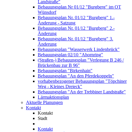
Landstraße"
Bebauungsplan Nr 01/12 "Burgberg" im OT
Wünsdorf
Bebauungsplan Nr. 01/12 "Burgberg" 1.-
Änderung - Satzung
Bebauungsplan Nr. 01/12 "Burgberg" 2.-
Änderung
Bebauungsplan Nr. 01/12 "Burgberg" 3.
Änderung
Bebauungsplan "Wasserwerk Lindenbrück"
Bebauungsplan 02/10 "Ahornring"
(Straßen-) Bebauungsplan "Verlegung B 246 /
Brückenbau zur B 96"
Bebauungsplan "Birkenhain"
Bebauungsplan "An den Pferdekoppeln"
vorhabenbezogener Bebauungsplan "Töpchiner
Weg - Kleines Dreieck"
Bebauungsplan "An der Trebbiner Landstraße"
Lärmaktionsplan
Aktuelle Planungen
Kontakt
Kontakt
Stadt
Kontakt