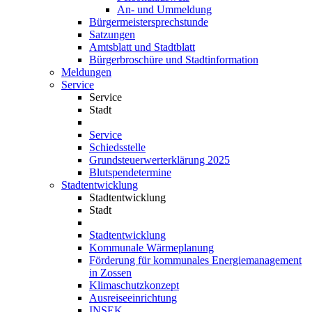
An- und Ummeldung
Bürgermeistersprechstunde
Satzungen
Amtsblatt und Stadtblatt
Bürgerbroschüre und Stadtinformation
Meldungen
Service
Service
Stadt
Service
Schiedsstelle
Grundsteuerwerterklärung 2025
Blutspendetermine
Stadtentwicklung
Stadtentwicklung
Stadt
Stadtentwicklung
Kommunale Wärmeplanung
Förderung für kommunales Energiemanagement
in Zossen
Klimaschutzkonzept
Ausreiseeinrichtung
INSEK