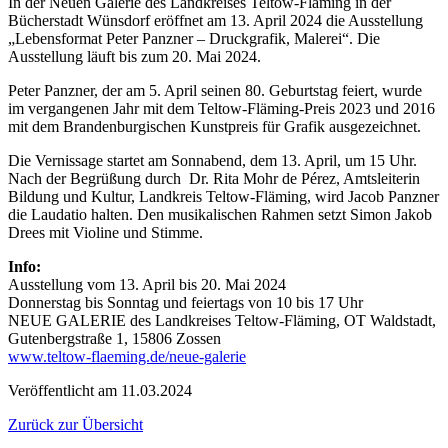
In der Neuen Galerie des Landkreises Teltow-Fläming in der
Bücherstadt Wünsdorf eröffnet am 13. April 2024 die Ausstellung
„Lebensformat Peter Panzner – Druckgrafik, Malerei“. Die
Ausstellung läuft bis zum 20. Mai 2024.
Peter Panzner, der am 5. April seinen 80. Geburtstag feiert, wurde
im vergangenen Jahr mit dem Teltow-Fläming-Preis 2023 und 2016
mit dem Brandenburgischen Kunstpreis für Grafik ausgezeichnet.
Die Vernissage startet am Sonnabend, dem 13. April, um 15 Uhr.
Nach der Begrüßung durch Dr. Rita Mohr de Pérez, Amtsleiterin
Bildung und Kultur, Landkreis Teltow-Fläming, wird Jacob Panzner
die Laudatio halten. Den musikalischen Rahmen setzt Simon Jakob
Drees mit Violine und Stimme.
Info:
Ausstellung vom 13. April bis 20. Mai 2024
Donnerstag bis Sonntag und feiertags von 10 bis 17 Uhr
NEUE GALERIE des Landkreises Teltow-Fläming, OT Waldstadt,
Gutenbergstraße 1, 15806 Zossen
www.teltow-flaeming.de/neue-galerie
Veröffentlicht am
11.03.2024
Zurück zur Übersicht