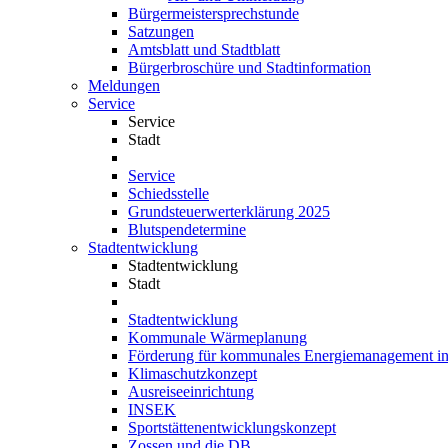
Bürgermeistersprechstunde
Satzungen
Amtsblatt und Stadtblatt
Bürgerbroschüre und Stadtinformation
Meldungen
Service
Service
Stadt
Service
Schiedsstelle
Grundsteuerwerterklärung 2025
Blutspendetermine
Stadtentwicklung
Stadtentwicklung
Stadt
Stadtentwicklung
Kommunale Wärmeplanung
Förderung für kommunales Energiemanagement i
Klimaschutzkonzept
Ausreiseeinrichtung
INSEK
Sportstättenentwicklungskonzept
Zossen und die DB