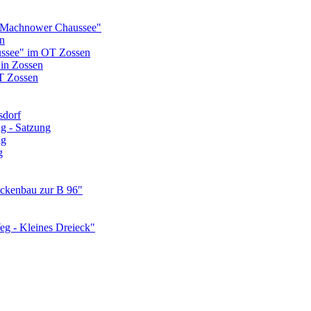
 Machnower Chaussee"
n
ssee" im OT Zossen
 in Zossen
T Zossen
sdorf
g - Satzung
ng
g
ückenbau zur B 96"
g - Kleines Dreieck"