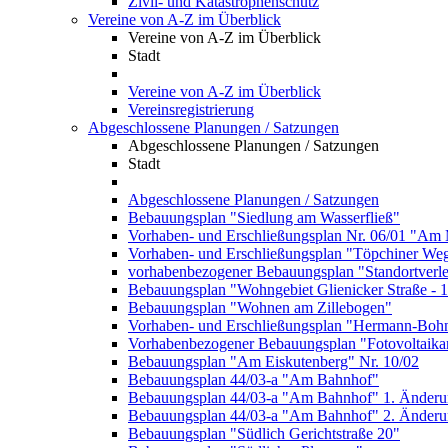
Zivil- und Katastrophenschutz
Vereine von A-Z im Überblick
Vereine von A-Z im Überblick
Stadt
Vereine von A-Z im Überblick
Vereinsregistrierung
Abgeschlossene Planungen / Satzungen
Abgeschlossene Planungen / Satzungen
Stadt
Abgeschlossene Planungen / Satzungen
Bebauungsplan "Siedlung am Wasserfließ"
Vorhaben- und Erschließungsplan Nr. 06/01 "Am 
Vorhaben- und Erschließungsplan "Töpchiner We
vorhabenbezogener Bebauungsplan "Standortverl
Bebauungsplan "Wohngebiet Glienicker Straße - 
Bebauungsplan "Wohnen am Zillebogen"
Vorhaben- und Erschließungsplan "Hermann-Bohn
Vorhabenbezogener Bebauungsplan "Fotovoltaika
Bebauungsplan "Am Eiskutenberg" Nr. 10/02
Bebauungsplan 44/03-a "Am Bahnhof"
Bebauungsplan 44/03-a "Am Bahnhof" 1. Änder
Bebauungsplan 44/03-a "Am Bahnhof" 2. Änder
Bebauungsplan "Südlich Gerichtstraße 20"