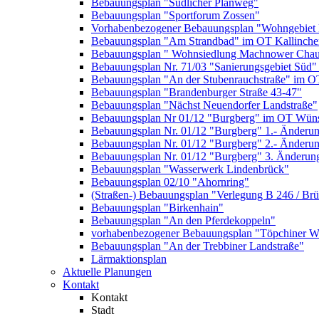
Bebauungsplan "Südlicher Planweg"
Bebauungsplan "Sportforum Zossen"
Vorhabenbezogener Bebauungsplan "Wohngebiet
Bebauungsplan "Am Strandbad" im OT Kallinche
Bebauungsplan " Wohnsiedlung Machnower Chau
Bebauungsplan Nr. 71/03 "Sanierungsgebiet Süd"
Bebauungsplan "An der Stubenrauchstraße" im O
Bebauungsplan "Brandenburger Straße 43-47"
Bebauungsplan "Nächst Neuendorfer Landstraße"
Bebauungsplan Nr 01/12 "Burgberg" im OT Wün
Bebauungsplan Nr. 01/12 "Burgberg" 1.- Änderun
Bebauungsplan Nr. 01/12 "Burgberg" 2.- Änderu
Bebauungsplan Nr. 01/12 "Burgberg" 3. Änderun
Bebauungsplan "Wasserwerk Lindenbrück"
Bebauungsplan 02/10 "Ahornring"
(Straßen-) Bebauungsplan "Verlegung B 246 / Br
Bebauungsplan "Birkenhain"
Bebauungsplan "An den Pferdekoppeln"
vorhabenbezogener Bebauungsplan "Töpchiner We
Bebauungsplan "An der Trebbiner Landstraße"
Lärmaktionsplan
Aktuelle Planungen
Kontakt
Kontakt
Stadt