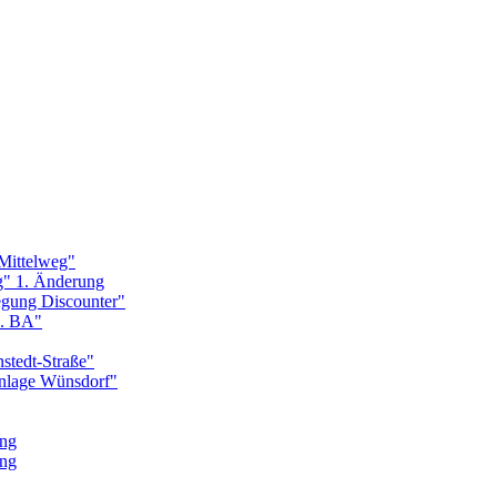
Mittelweg"
g" 1. Änderung
egung Discounter"
1. BA"
stedt-Straße"
nlage Wünsdorf"
ung
ung