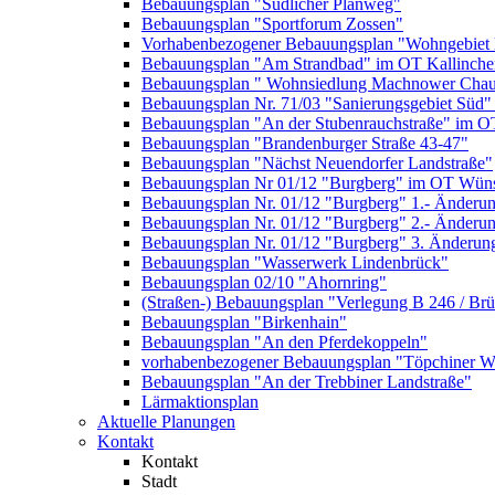
Bebauungsplan "Südlicher Planweg"
Bebauungsplan "Sportforum Zossen"
Vorhabenbezogener Bebauungsplan "Wohngebiet
Bebauungsplan "Am Strandbad" im OT Kallinche
Bebauungsplan " Wohnsiedlung Machnower Chau
Bebauungsplan Nr. 71/03 "Sanierungsgebiet Süd"
Bebauungsplan "An der Stubenrauchstraße" im O
Bebauungsplan "Brandenburger Straße 43-47"
Bebauungsplan "Nächst Neuendorfer Landstraße"
Bebauungsplan Nr 01/12 "Burgberg" im OT Wün
Bebauungsplan Nr. 01/12 "Burgberg" 1.- Änderun
Bebauungsplan Nr. 01/12 "Burgberg" 2.- Änderu
Bebauungsplan Nr. 01/12 "Burgberg" 3. Änderun
Bebauungsplan "Wasserwerk Lindenbrück"
Bebauungsplan 02/10 "Ahornring"
(Straßen-) Bebauungsplan "Verlegung B 246 / Br
Bebauungsplan "Birkenhain"
Bebauungsplan "An den Pferdekoppeln"
vorhabenbezogener Bebauungsplan "Töpchiner We
Bebauungsplan "An der Trebbiner Landstraße"
Lärmaktionsplan
Aktuelle Planungen
Kontakt
Kontakt
Stadt