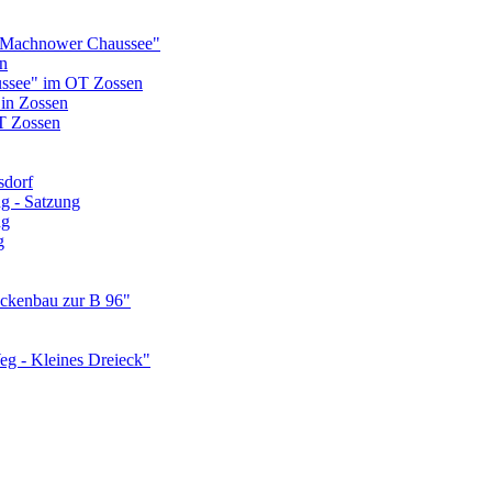
 Machnower Chaussee"
n
ssee" im OT Zossen
 in Zossen
T Zossen
sdorf
g - Satzung
ng
g
ückenbau zur B 96"
g - Kleines Dreieck"