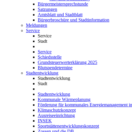
Bürgermeistersprechstunde
Satzungen
Amtsblatt und Stadtblatt
Bürgerbroschüre und Stadtinformation
Meldungen
Service
Service
Stadt
Service
Schiedsstelle
Grundsteuerwerterklärung 2025
Blutspendetermine
Stadtentwicklung
Stadtentwicklung
Stadt
Stadtentwicklung
Kommunale Wärmeplanung
Förderung für kommunales Energiemanagement i
Klimaschutzkonzept
Ausreiseeinrichtung
INSEK
Sportstättenentwicklungskonzept
Zossen und die DB