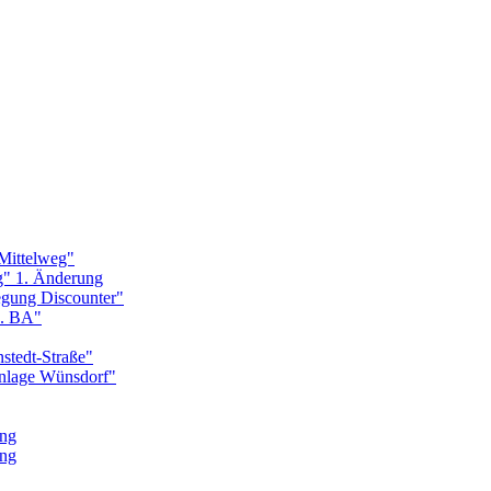
Mittelweg"
g" 1. Änderung
egung Discounter"
1. BA"
stedt-Straße"
nlage Wünsdorf"
ung
ung