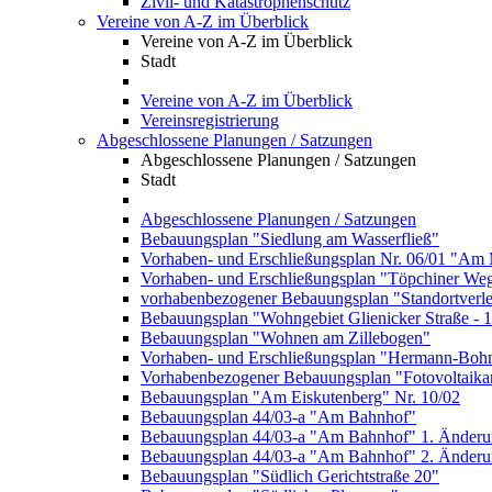
Zivil- und Katastrophenschutz
Vereine von A-Z im Überblick
Vereine von A-Z im Überblick
Stadt
Vereine von A-Z im Überblick
Vereinsregistrierung
Abgeschlossene Planungen / Satzungen
Abgeschlossene Planungen / Satzungen
Stadt
Abgeschlossene Planungen / Satzungen
Bebauungsplan "Siedlung am Wasserfließ"
Vorhaben- und Erschließungsplan Nr. 06/01 "Am 
Vorhaben- und Erschließungsplan "Töpchiner We
vorhabenbezogener Bebauungsplan "Standortverl
Bebauungsplan "Wohngebiet Glienicker Straße - 
Bebauungsplan "Wohnen am Zillebogen"
Vorhaben- und Erschließungsplan "Hermann-Bohn
Vorhabenbezogener Bebauungsplan "Fotovoltaika
Bebauungsplan "Am Eiskutenberg" Nr. 10/02
Bebauungsplan 44/03-a "Am Bahnhof"
Bebauungsplan 44/03-a "Am Bahnhof" 1. Änder
Bebauungsplan 44/03-a "Am Bahnhof" 2. Änder
Bebauungsplan "Südlich Gerichtstraße 20"