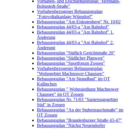
Vorhaben- und Erschließungsplan "Hermann-
Bohnstedt-Straße"
Vorhabenbezogener Bebauungsplan
"Fotovoltaikanlage Wünsdorf"
Bebauungsplan "Am Eiskutenberg" Nr. 10/02
Bebauungsplan 44/03-a "Am Bahnhof"
Bebauungsplan 44/03-a "Am Bahnhof" 1.
Änderung
Bebauungsplan 44/03-a "Am Bahnhof" 2.
Änderung
Bebauungsplan "Südlich Gerichtstraße 20"
Bebauungsplan "Südlicher Planweg"
Bebauungsplan "Sportforum Zossen"
Vorhabenbezogener Bebauungsplan
"Wohngebiet Machnower Chaussee"
Bebauungsplan "Am Strandbad" im OT
Kallinchen
Bebauungsplan " Wohnsiedlung Machnower
Chaussee" im OT Zossen
Bebauungsplan Nr. 71/03 "Sanierungsgebiet
Süd" in Zossen
Bebauungsplan "An der Stubenrauchstraße" im
OT Zossen
Bebauungsplan "Brandenburger Straße 43-47"
Bebauungsplan "Nächst Neuendorfer