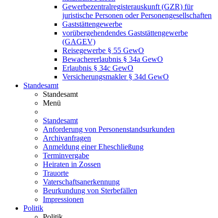
Gewerbezentralregisterauskunft (GZR) für
juristische Personen oder Personengesellschaften
Gaststättengewerbe
vorübergehendendes Gaststättengewerbe
(GAGEV)
Reisegewerbe § 55 GewO
Bewachererlaubnis § 34a GewO
Erlaubnis § 34c GewO
Versicherungsmakler § 34d GewO
Standesamt
Standesamt
Menü
Standesamt
Anforderung von Personenstandsurkunden
Archivanfragen
Anmeldung einer Eheschließung
Terminvergabe
Heiraten in Zossen
Trauorte
Vaterschaftsanerkennung
Beurkundung von Sterbefällen
Impressionen
Politik
Politik