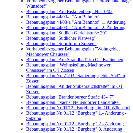
Vorhabenbezogener Bebauungsplan "Fotovoltaikanlage
Wünsdorf"
Bebauungsplan "Am Eiskutenberg" Nr. 10/02
Bebauungsplan 44/03-a "Am Bahnhof"
Bebauungsplan 44/03-a "Am Bahnhof" 1. Änderung
Bebauungsplan 44/03-a "Am Bahnhof" 2. Änderung
Bebauungsplan "Südlich Gerichtstraße 20"
Bebauungsplan "Südlicher Planweg"
Bebauungsplan "Sportforum Zossen"
Vorhabenbezogener Bebauungsplan "Wohngebiet
Machnower Chaussee"
Bebauungsplan "Am Strandbad" im OT Kallinchen
Bebauungsplan " Wohnsiedlung Machnower
Chaussee" im OT Zossen
Bebauungsplan Nr. 71/03 "Sanierungsgebiet Süd" in
Zossen
Bebauungsplan "An der Stubenrauchstraße" im OT
Zossen
Bebauungsplan "Brandenburger Straße 43-47"
Bebauungsplan "Nächst Neuendorfer Landstraße"
Bebauungsplan Nr 01/12 "Burgberg" im OT Wünsdorf
Bebauungsplan Nr. 01/12 "Burgberg" 1.- Änderung -
Satzung
Bebauungsplan Nr. 01/12 "Burgberg" 2.- Änderung
Bebauungsplan Nr. 01/12 "Burgberg" 3. Änderung