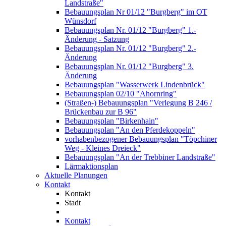
Landstraße"
Bebauungsplan Nr 01/12 "Burgberg" im OT
Wünsdorf
Bebauungsplan Nr. 01/12 "Burgberg" 1.-
Änderung - Satzung
Bebauungsplan Nr. 01/12 "Burgberg" 2.-
Änderung
Bebauungsplan Nr. 01/12 "Burgberg" 3.
Änderung
Bebauungsplan "Wasserwerk Lindenbrück"
Bebauungsplan 02/10 "Ahornring"
(Straßen-) Bebauungsplan "Verlegung B 246 /
Brückenbau zur B 96"
Bebauungsplan "Birkenhain"
Bebauungsplan "An den Pferdekoppeln"
vorhabenbezogener Bebauungsplan "Töpchiner
Weg - Kleines Dreieck"
Bebauungsplan "An der Trebbiner Landstraße"
Lärmaktionsplan
Aktuelle Planungen
Kontakt
Kontakt
Stadt
Kontakt