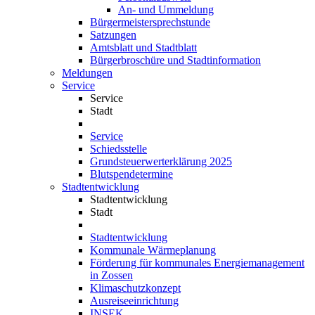
An- und Ummeldung
Bürgermeistersprechstunde
Satzungen
Amtsblatt und Stadtblatt
Bürgerbroschüre und Stadtinformation
Meldungen
Service
Service
Stadt
Service
Schiedsstelle
Grundsteuerwerterklärung 2025
Blutspendetermine
Stadtentwicklung
Stadtentwicklung
Stadt
Stadtentwicklung
Kommunale Wärmeplanung
Förderung für kommunales Energiemanagement
in Zossen
Klimaschutzkonzept
Ausreiseeinrichtung
INSEK