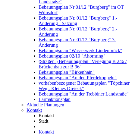
Landstraße"
Bebauungsplan Nr 01/12 "Burgberg" im OT
Wünsdorf
Bebauungsplan Nr. 01/12 "Burgberg" 1.-
Änderung - Satzung
Bebauungsplan Nr. 01/12 "Burgberg" 2.-
Änderung
Bebauungsplan Nr. 01/12 "Burgberg" 3.
Änderung
Bebauungsplan "Wasserwerk Lindenbrück"
Bebauungsplan 02/10 "Ahornring"
(Straßen-) Bebauungsplan "Verlegung B 246 /
Brückenbau zur B 96"
Bebauungsplan "Birkenhain"
Bebauungsplan "An den Pferdekoppeln"
vorhabenbezogener Bebauungsplan "Töpchiner
Weg - Kleines Dreieck"
Bebauungsplan "An der Trebbiner Landstraße"
Lärmaktionsplan
Aktuelle Planungen
Kontakt
Kontakt
Stadt
Kontakt