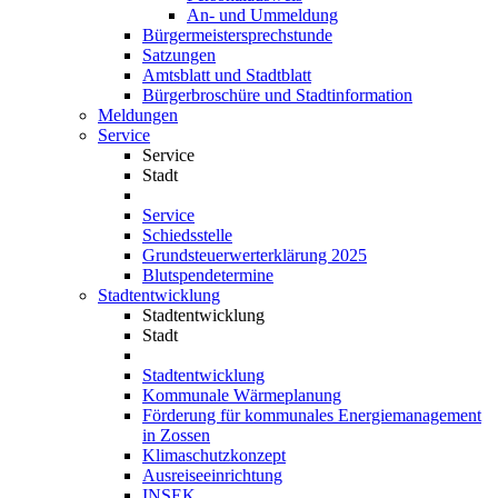
An- und Ummeldung
Bürgermeistersprechstunde
Satzungen
Amtsblatt und Stadtblatt
Bürgerbroschüre und Stadtinformation
Meldungen
Service
Service
Stadt
Service
Schiedsstelle
Grundsteuerwerterklärung 2025
Blutspendetermine
Stadtentwicklung
Stadtentwicklung
Stadt
Stadtentwicklung
Kommunale Wärmeplanung
Förderung für kommunales Energiemanagement
in Zossen
Klimaschutzkonzept
Ausreiseeinrichtung
INSEK