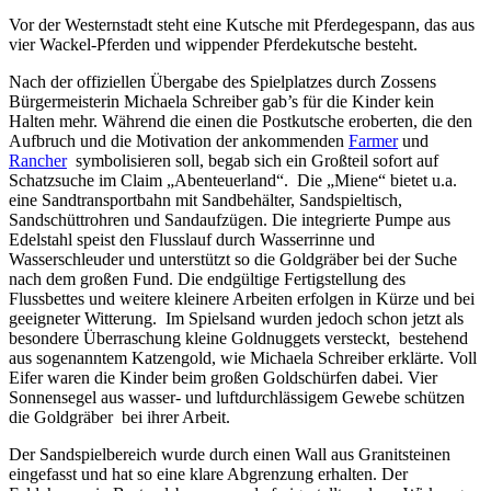
Vor der Westernstadt steht eine Kutsche mit Pferdegespann, das aus
vier Wackel-Pferden und wippender Pferdekutsche besteht.
Nach der offiziellen Übergabe des Spielplatzes durch Zossens
Bürgermeisterin Michaela Schreiber gab’s für die Kinder kein
Halten mehr. Während die einen die Postkutsche eroberten, die den
Aufbruch und die Motivation der ankommenden
Farmer
und
Rancher
symbolisieren soll, begab sich ein Großteil sofort auf
Schatzsuche im Claim „Abenteuerland“. Die „Miene“ bietet u.a.
eine Sandtransportbahn mit Sandbehälter, Sandspieltisch,
Sandschüttrohren und Sandaufzügen. Die integrierte Pumpe aus
Edelstahl speist den Flusslauf durch Wasserrinne und
Wasserschleuder und unterstützt so die Goldgräber bei der Suche
nach dem großen Fund. Die endgültige Fertigstellung des
Flussbettes und weitere kleinere Arbeiten erfolgen in Kürze und bei
geeigneter Witterung. Im Spielsand wurden jedoch schon jetzt als
besondere Überraschung kleine Goldnuggets versteckt, bestehend
aus sogenanntem Katzengold, wie Michaela Schreiber erklärte. Voll
Eifer waren die Kinder beim großen Goldschürfen dabei. Vier
Sonnensegel aus wasser- und luftdurchlässigem Gewebe schützen
die Goldgräber bei ihrer Arbeit.
Der Sandspielbereich wurde durch einen Wall aus Granitsteinen
eingefasst und hat so eine klare Abgrenzung erhalten. Der