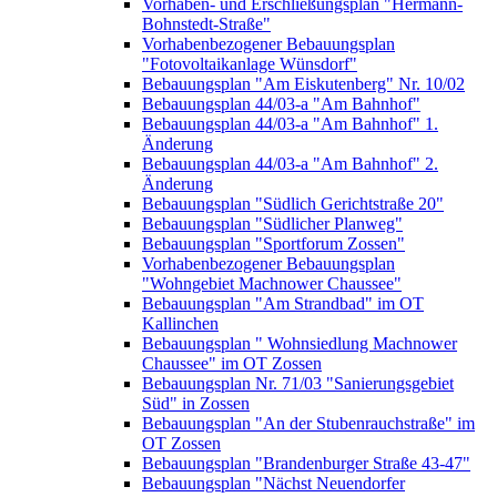
Vorhaben- und Erschließungsplan "Hermann-
Bohnstedt-Straße"
Vorhabenbezogener Bebauungsplan
"Fotovoltaikanlage Wünsdorf"
Bebauungsplan "Am Eiskutenberg" Nr. 10/02
Bebauungsplan 44/03-a "Am Bahnhof"
Bebauungsplan 44/03-a "Am Bahnhof" 1.
Änderung
Bebauungsplan 44/03-a "Am Bahnhof" 2.
Änderung
Bebauungsplan "Südlich Gerichtstraße 20"
Bebauungsplan "Südlicher Planweg"
Bebauungsplan "Sportforum Zossen"
Vorhabenbezogener Bebauungsplan
"Wohngebiet Machnower Chaussee"
Bebauungsplan "Am Strandbad" im OT
Kallinchen
Bebauungsplan " Wohnsiedlung Machnower
Chaussee" im OT Zossen
Bebauungsplan Nr. 71/03 "Sanierungsgebiet
Süd" in Zossen
Bebauungsplan "An der Stubenrauchstraße" im
OT Zossen
Bebauungsplan "Brandenburger Straße 43-47"
Bebauungsplan "Nächst Neuendorfer