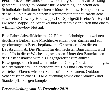
Feldahorn, ein Bestandsbaum, wurde freigestellt und zur Wirkung
gebracht. Er sorgt im Sommer für Beschattung und betont den
Schulhofabschnitt durch seinen schönen Habitus. Komplettiert wird
der neue Spielplatz mit einem Kletterparcour auf der Rasenfläche
sowie einer Cowboy-Hochwippe. Das Spielgerät ist eine Art Hybrid
zwischen Wippe und Schaukel und wartet mit vier Sitzen und einem
witzigen Cowboy-Hut auf.
Eine Fahrradabstellfläche mit 22 Fahrradanlehnbügeln, zwei neu
gepflanzte Birken, eine Mischhecke entlang des Zaunes und ein
geschwungenes Beet - bepflanzt mit Gräsern - runden diesen
Bauabschnitt ab. Die Planung für den nächsten Bauabschnitt wird
ebenfalls in dieser Woche abgeschlossen. Unter den Baumkronen
der Bestandsbäume wird als Gegengewicht zum aktiven
Bewegungsbereich und zum Trubel der Goldgräberstadt ein ruhiges,
naturverbundenes „Indianerdorf“ mit Tipis und Feuerstelle
entstehen. Ebenso wird der Schulhof mit Sitzmauern, Outdoor-
Schachtischen einer LED-Beleuchtung sowie einer Strauch- und
Staudenpflanzungen komplettiert.
Pressemitteilung vom 11. Dezember 2019