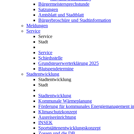
Bürgermeistersprechstunde
Satzungen
Amtsblatt und Stadtblatt
Bürgerbroschüre und Stadtinformation
Meldungen
Service
Service
Stadt
Service
Schiedsstelle
Grundsteuerwerterklärung 2025
Blutspendetermine
Stadtentwicklung
Stadtentwicklung
Stadt
Stadtentwicklung
Kommunale Wärmeplanung
Förderung für kommunales Energiemanagement i
Klimaschutzkonzept
Ausreiseeinrichtung
INSEK
Sportstättenentwicklungskonzept
Zossen und die DB