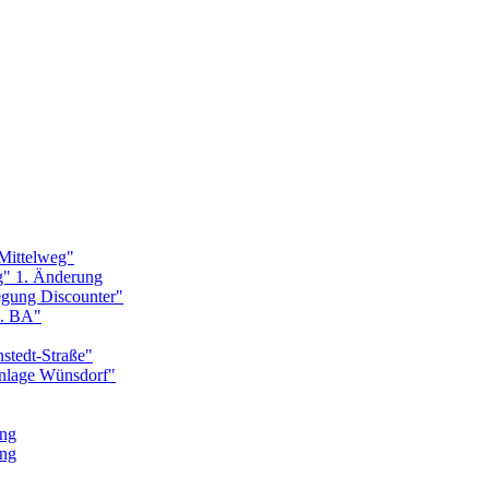
Mittelweg"
g" 1. Änderung
egung Discounter"
1. BA"
stedt-Straße"
nlage Wünsdorf"
ung
ung