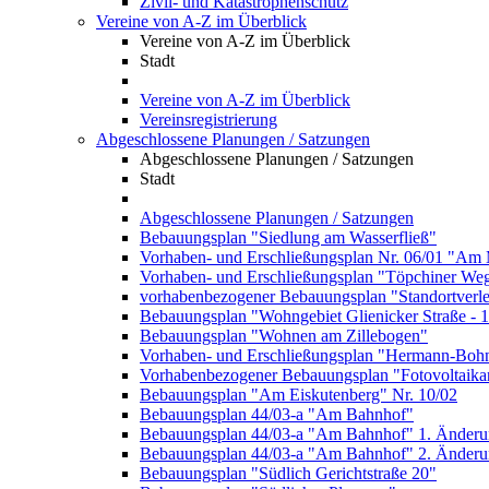
Zivil- und Katastrophenschutz
Vereine von A-Z im Überblick
Vereine von A-Z im Überblick
Stadt
Vereine von A-Z im Überblick
Vereinsregistrierung
Abgeschlossene Planungen / Satzungen
Abgeschlossene Planungen / Satzungen
Stadt
Abgeschlossene Planungen / Satzungen
Bebauungsplan "Siedlung am Wasserfließ"
Vorhaben- und Erschließungsplan Nr. 06/01 "Am 
Vorhaben- und Erschließungsplan "Töpchiner We
vorhabenbezogener Bebauungsplan "Standortverl
Bebauungsplan "Wohngebiet Glienicker Straße - 
Bebauungsplan "Wohnen am Zillebogen"
Vorhaben- und Erschließungsplan "Hermann-Bohn
Vorhabenbezogener Bebauungsplan "Fotovoltaika
Bebauungsplan "Am Eiskutenberg" Nr. 10/02
Bebauungsplan 44/03-a "Am Bahnhof"
Bebauungsplan 44/03-a "Am Bahnhof" 1. Änder
Bebauungsplan 44/03-a "Am Bahnhof" 2. Änder
Bebauungsplan "Südlich Gerichtstraße 20"