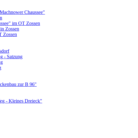
 Machnower Chaussee"
n
ssee" im OT Zossen
 in Zossen
T Zossen
sdorf
g - Satzung
ng
g
ückenbau zur B 96"
g - Kleines Dreieck"