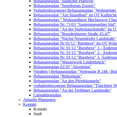
Bebauungsplan "Südlicher Planweg"
Bebauungsplan "Sportforum Zossen"
Vorhabenbezogener Bebauungsplan "Wohngebiet
Bebauungsplan "Am Strandbad" im OT Kallinche
Bebauungsplan " Wohnsiedlung Machnower Chau
Bebauungsplan Nr. 71/03 "Sanierungsgebiet Süd"
Bebauungsplan "An der Stubenrauchstraße" im O
Bebauungsplan "Brandenburger Straße 43-47"
Bebauungsplan "Nächst Neuendorfer Landstraße"
Bebauungsplan Nr 01/12 "Burgberg" im OT Wün
Bebauungsplan Nr. 01/12 "Burgberg" 1.- Änderun
Bebauungsplan Nr. 01/12 "Burgberg" 2.- Änderu
Bebauungsplan Nr. 01/12 "Burgberg" 3. Änderun
Bebauungsplan "Wasserwerk Lindenbrück"
Bebauungsplan 02/10 "Ahornring"
(Straßen-) Bebauungsplan "Verlegung B 246 / Br
Bebauungsplan "Birkenhain"
Bebauungsplan "An den Pferdekoppeln"
vorhabenbezogener Bebauungsplan "Töpchiner We
Bebauungsplan "An der Trebbiner Landstraße"
Lärmaktionsplan
Aktuelle Planungen
Kontakt
Kontakt
Stadt