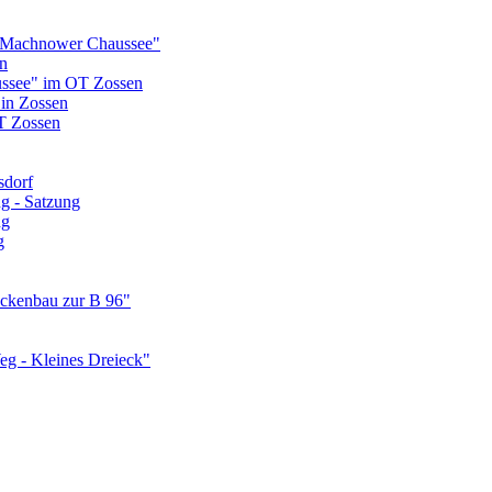
 Machnower Chaussee"
n
ssee" im OT Zossen
 in Zossen
T Zossen
sdorf
g - Satzung
ng
g
ückenbau zur B 96"
g - Kleines Dreieck"