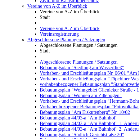
Zivil- und Katastrophenschutz
Vereine von A-Z im Überblick
Vereine von A-Z im Überblick
Stadt
Vereine von A-Z im Überblick
Vereinsregistrierung
Abgeschlossene Planungen / Satzungen
Abgeschlossene Planungen / Satzungen
Stadt
Abgeschlossene Planungen / Satzungen
Bebauungsplan "Siedlung am Wasserfließ"
Vorhaben- und Erschließungsplan Nr. 06/01 "Am 
Vorhaben- und Erschließungsplan "Töpchiner We
vorhabenbezogener Bebauungsplan "Standortverl
Bebauungsplan "Wohngebiet Glienicker Straße - 
Bebauungsplan "Wohnen am Zillebogen"
Vorhaben- und Erschließungsplan "Hermann-Bohn
Vorhabenbezogener Bebauungsplan "Fotovoltaika
Bebauungsplan "Am Eiskutenberg" Nr. 10/02
Bebauungsplan 44/03-a "Am Bahnhof"
Bebauungsplan 44/03-a "Am Bahnhof" 1. Änder
Bebauungsplan 44/03-a "Am Bahnhof" 2. Änder
Bebauungsplan "Südlich Gerichtstraße 20"