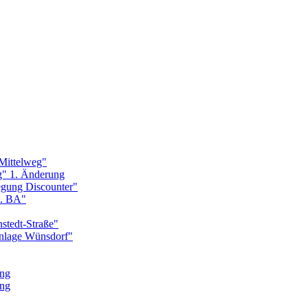
Mittelweg"
g" 1. Änderung
egung Discounter"
1. BA"
stedt-Straße"
nlage Wünsdorf"
ung
ung