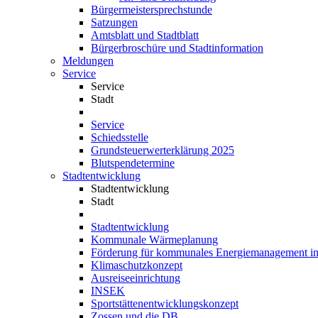
Bürgermeistersprechstunde
Satzungen
Amtsblatt und Stadtblatt
Bürgerbroschüre und Stadtinformation
Meldungen
Service
Service
Stadt
Service
Schiedsstelle
Grundsteuerwerterklärung 2025
Blutspendetermine
Stadtentwicklung
Stadtentwicklung
Stadt
Stadtentwicklung
Kommunale Wärmeplanung
Förderung für kommunales Energiemanagement i
Klimaschutzkonzept
Ausreiseeinrichtung
INSEK
Sportstättenentwicklungskonzept
Zossen und die DB