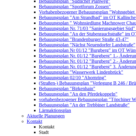
Bebauungsplan "Südlicher Planweg"
Bebauungsplan "Sportforum Zossen"
Vorhabenbezogener Bebauungsplan "Wohngebiet
Bebauungsplan "Am Strandbad" im OT Kallinche
Bebauungsplan " Wohnsiedlung Machnower Chau
Bebauungsplan Nr. 71/03 "Sanierungsgebiet Süd"
Bebauungsplan "An der Stubenrauchstraße" im O
Bebauungsplan "Brandenburger Straße 43-47"
Bebauungsplan "Nächst Neuendorfer Landstraße"
Bebauungsplan Nr 01/12 "Burgberg" im OT Wün
Bebauungsplan Nr. 01/12 "Burgberg" 1.- Änderun
Bebauungsplan Nr. 01/12 "Burgberg" 2.- Änderu
Bebauungsplan Nr. 01/12 "Burgberg" 3. Änderun
Bebauungsplan "Wasserwerk Lindenbrück"
Bebauungsplan 02/10 "Ahornring"
(Straßen-) Bebauungsplan "Verlegung B 246 / Br
Bebauungsplan "Birkenhain"
Bebauungsplan "An den Pferdekoppeln"
vorhabenbezogener Bebauungsplan "Töpchiner We
Bebauungsplan "An der Trebbiner Landstraße"
Lärmaktionsplan
Aktuelle Planungen
Kontakt
Kontakt
Stadt